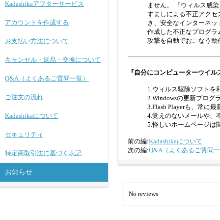
Kadashikaアフターサービス
ません。 『ウィルス感
すましによる不正アクセ
アカウントを作成する
き、安全なインターネッ
作成した不正なプログラ
攻撃を自動でおこなう動
お支払い方法について
キャンセル・返品・交換について
『自分にコンピューターウイル
Q&A（よくあるご質問一覧）
1.ウィルス駆除ソフト
ご注文の流れ
2.Windowsの更新プ
3.Flash Playerも、
Kadashikaについて
4.覚えのないメールや、
5.怪しいホームページは
セキュリティ
前の編:
Kadashikaについて
次の編:
Q&A（よくあるご質問
特定商取引法に基づく表記
お知らせ
No reviews