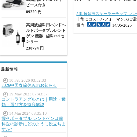
ピース付き
89229 円
5本 超音波スケーラーチップ レンチ(EMS 
非常にコストパフォーマンスに優
高周波歯科用ハンドヘ
横内
14/05/2025
ルドポータブルレント
ゲン 機器+ 歯科ccd セ
ンサー
230794 円
最新情報
10 Feb 2026 03:52:33
2026中国春節休みのお知らせ
19 May 2025 07:43:37
コントラアングルとは｜用途・種
類・選び方を徹底解説
14 Mar 2024 08:35:10
歯科ポータブル レントゲンは歯
科医の診断にどのように役立ちま
すか?