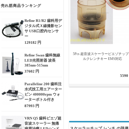
売れ筋商品ランキング
Refine R1/R2 歯科用デ
ジタル式Ｘ線撮影セン
サ USB口腔内センサ
ー
129182 円
5Pcs 超音波スケーラーピエゾチッ
Refine Swan 歯科無線
ルクレンチキー EMS対応
LED光照射器 波長
385nm-515nm
37602 円
5590
Paralleline 200 歯科注
水式技工用エアーター
ビン 400000rpm ウォ
ーターボトル付き
87993 円
VRN Q5 歯科ピエゾ超
音波スケーラー 無痛
スケーラーチップ レンチ の評価 
歯周治療 LEDハンド