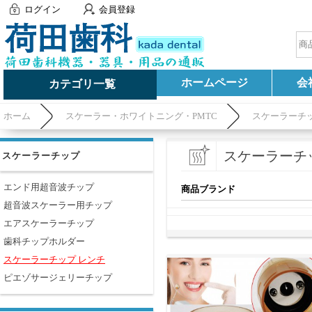
ログイン
会員登録
ホームページ
会
カテゴリ一覧
ホーム
スケーラー・ホワイトニング・PMTC
スケーラーチ
スケーラーチ
スケーラーチップ
エンド用超音波チップ
商品ブランド
超音波スケーラー用チップ
エアスケーラーチップ
歯科チップホルダー
スケーラーチップ レンチ
ピエゾサージェリーチップ