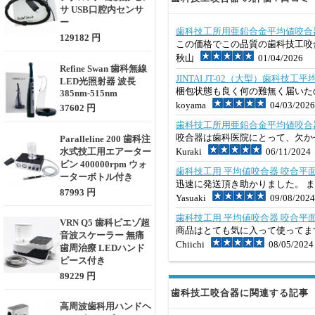
サ USB口腔内センサ
ー
歯科技工所用亜鉛合金平均値咬合
129182 円
この価格でこの品質の歯科技工咬
秋山
01/04/2026
Refine Swan 歯科無線
JINTAI JT-02（大型）歯科技
LED光照射器 波長
梱包状態も良く何の難無く届いた
385nm-515nm
koyama
04/03/2026
37602 円
歯科技工所用亜鉛合金平均値咬合
咬合器は歯科医院にとって、欠か
Paralleline 200 歯科注
水式技工用エアーター
Kuraki
06/11/2024
ビン 400000rpm ウォ
歯科技工用 平均値咬合器 咬合平
ーターボトル付き
迅速に発送頂き助かりました。 
87993 円
Yasuaki
09/08/2024
歯科技工用 平均値咬合器 咬合平
VRN Q5 歯科ピエゾ超
商品はとても気に入って使ってま
音波スケーラー 無痛
Chiichi
08/05/2024
歯周治療 LEDハンド
ピース付き
89229 円
歯科技工咬合器に関連する記事
高周波歯科用ハンドヘ