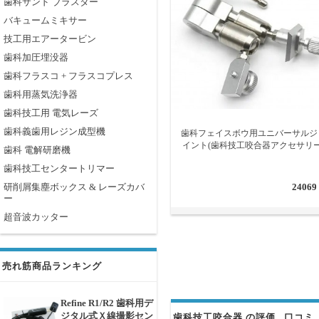
歯科サンド ブラスター
バキュームミキサー
技工用エアータービン
歯科加圧埋没器
歯科フラスコ + フラスコプレス
歯科用蒸気洗浄器
歯科技工用 電気レーズ
歯科義歯用レジン成型機
歯科フェイスボウ用ユニバーサルジ
イント(歯科技工咬合器アクセサリー
歯科 電解研磨機
歯科技工センタートリマー
研削屑集塵ボックス & レーズカバ
24069
ー
超音波カッター
売れ筋商品ランキング
Refine R1/R2 歯科用デ
ジタル式Ｘ線撮影セン
歯科技工咬合器 の評価 . 口コミ