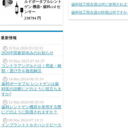
ルドポータブルレント
歯科技工咬合器は何に使用されま
ゲン 機器+ 歯科ccd セ
ンサー
歯科技工咬合器の特徴は何ですか
230794 円
最新情報
10 Feb 2026 03:52:33
2026中国春節休みのお知らせ
19 May 2025 07:43:37
コントラアングルとは｜用途・種
類・選び方を徹底解説
14 Mar 2024 08:35:10
歯科ポータブル レントゲンは歯
科医の診断にどのように役立ちま
すか?
12 Mar 2024 08:50:34
歯科レントゲン機器を使用する際
にどのように防護されますか？
08 Mar 2024 07:19:11
インプラントトルクハンドピース