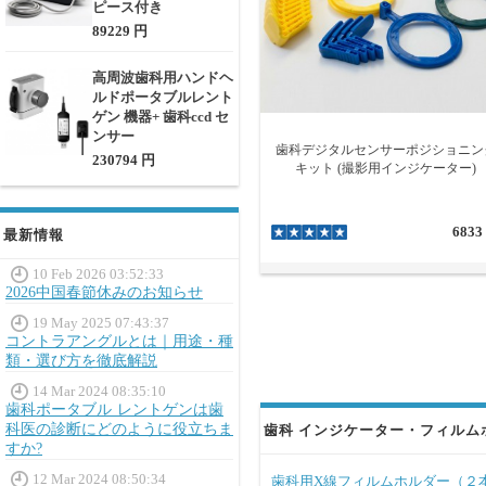
ピース付き
89229 円
高周波歯科用ハンドヘ
ルドポータブルレント
ゲン 機器+ 歯科ccd セ
ンサー
歯科デジタルセンサーポジショニン
230794 円
キット (撮影用インジケーター)
6833
最新情報
10 Feb 2026 03:52:33
2026中国春節休みのお知らせ
19 May 2025 07:43:37
コントラアングルとは｜用途・種
類・選び方を徹底解説
14 Mar 2024 08:35:10
歯科ポータブル レントゲンは歯
科医の診断にどのように役立ちま
歯科 インジケーター・フィルムホ
すか?
12 Mar 2024 08:50:34
歯科用X線フィルムホルダー（２