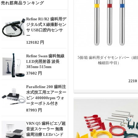
売れ筋商品ランキング
Refine R1/R2 歯科用デ
ジタル式Ｘ線撮影セン
サ USB口腔内センサ
ー
129182 円
Refine Swan 歯科無線
5個/箱 歯科用ダイヤモンドバー（細
LED光照射器 波長
極細目/中目）
385nm-515nm
37602 円
2210
Paralleline 200 歯科注
水式技工用エアーター
ビン 400000rpm ウォ
ーターボトル付き
87993 円
VRN Q5 歯科ピエゾ超
音波スケーラー 無痛
歯周治療 LEDハンド