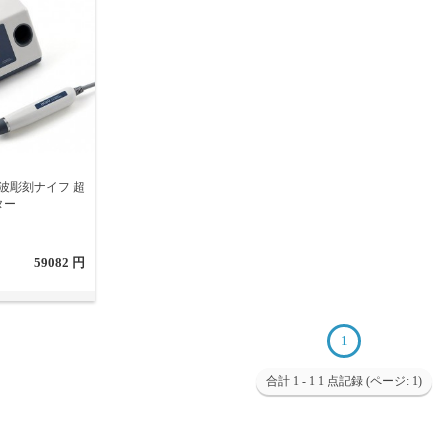
波彫刻ナイフ 超
ター
59082 円
1
合計 1 - 1 1 点記録 (ページ: 1)