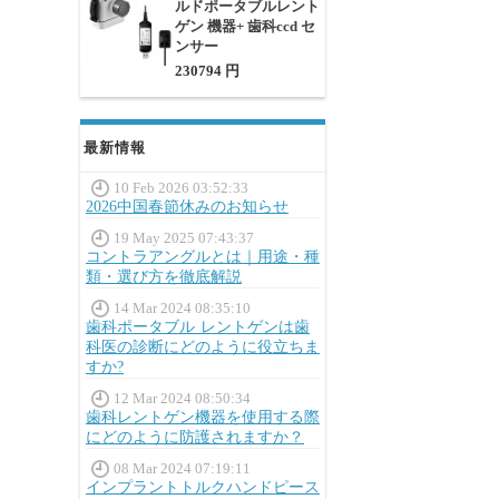
ルドポータブルレント
ゲン 機器+ 歯科ccd セ
ンサー
230794 円
最新情報
10 Feb 2026 03:52:33
2026中国春節休みのお知らせ
19 May 2025 07:43:37
コントラアングルとは｜用途・種
類・選び方を徹底解説
14 Mar 2024 08:35:10
歯科ポータブル レントゲンは歯
科医の診断にどのように役立ちま
すか?
12 Mar 2024 08:50:34
歯科レントゲン機器を使用する際
にどのように防護されますか？
08 Mar 2024 07:19:11
インプラントトルクハンドピース