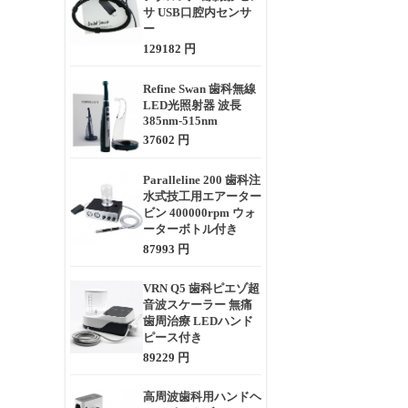
サ USB口腔内センサ
ー
129182 円
Refine Swan 歯科無線
LED光照射器 波長
385nm-515nm
37602 円
Paralleline 200 歯科注
水式技工用エアーター
ビン 400000rpm ウォ
ーターボトル付き
87993 円
VRN Q5 歯科ピエゾ超
音波スケーラー 無痛
歯周治療 LEDハンド
ピース付き
89229 円
高周波歯科用ハンドヘ