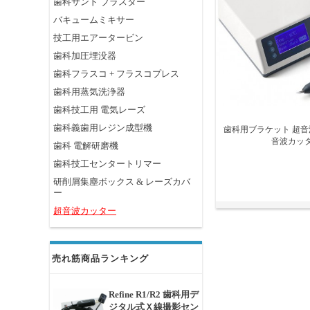
歯科サンド ブラスター
バキュームミキサー
技工用エアータービン
歯科加圧埋没器
歯科フラスコ + フラスコプレス
歯科用蒸気洗浄器
歯科技工用 電気レーズ
歯科義歯用レジン成型機
歯科用ブラケット 超音
音波カッ
歯科 電解研磨機
歯科技工センタートリマー
研削屑集塵ボックス & レーズカバ
ー
超音波カッター
売れ筋商品ランキング
Refine R1/R2 歯科用デ
ジタル式Ｘ線撮影セン