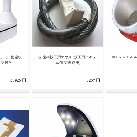
ューム 集塵機
1個 歯科技工用マウス (技工用バキュー
JINTAI® JT
ランプ付き
ム/集塵機 適用)
56925 円
6257 円