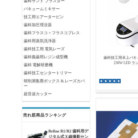
歯科サンド ブラスター
バキュームミキサー
技工用エアータービン
歯科加圧埋没器
歯科フラスコ + フラスコプレス
歯科用蒸気洗浄器
歯科技工用 電気レーズ
歯科義歯用レジン成型機
歯科技工用卓上バキ
230W LED 
歯科 電解研磨機
歯科技工センタートリマー
研削屑集塵ボックス & レーズカバ
ー
超音波カッター
売れ筋商品ランキング
Refine R1/R2 歯科用デ
ジタル式Ｘ線撮影セン