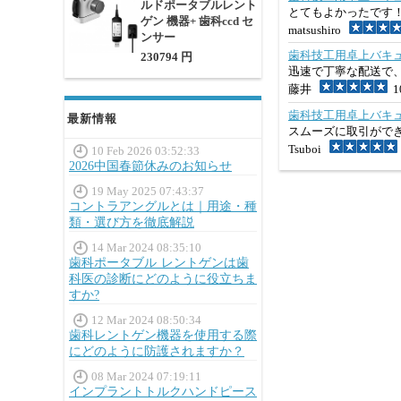
ルドポータブルレント
とてもよかったです
ゲン 機器+ 歯科ccd セ
matsushiro
ンサー
歯科技工用卓上バキュー
230794 円
迅速で丁寧な配送で
藤井
10
歯科技工用卓上バキュー
最新情報
スムーズに取引がで
Tsuboi
10 Feb 2026 03:52:33
2026中国春節休みのお知らせ
19 May 2025 07:43:37
コントラアングルとは｜用途・種
類・選び方を徹底解説
14 Mar 2024 08:35:10
歯科ポータブル レントゲンは歯
科医の診断にどのように役立ちま
すか?
12 Mar 2024 08:50:34
歯科レントゲン機器を使用する際
にどのように防護されますか？
08 Mar 2024 07:19:11
インプラントトルクハンドピース