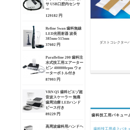
サ USB口腔内センサ
ー
129182 円
Refine Swan 歯科無線
LED光照射器 波長
385nm-515nm
ダストコレクターバ
37602 円
Paralleline 200 歯科注
水式技工用エアーター
ビン 400000rpm ウォ
ーターボトル付き
87993 円
VRN Q5 歯科ピエゾ超
音波スケーラー 無痛
歯周治療 LEDハンド
ピース付き
89229 円
歯科技工用バキューム 
高周波歯科用ハンドヘ
歯科技工用卓上バキュー