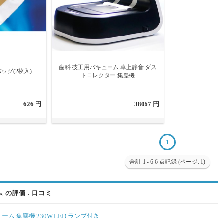
歯科 技工用バキューム 卓上静音 ダス
ッグ(2枚入)
トコレクター 集塵機
626 円
38067 円
1
合計 1 - 6 6 点記録 (ページ: 1)
の評価 . 口コミ
ム 集塵機 230W LED ランプ付き