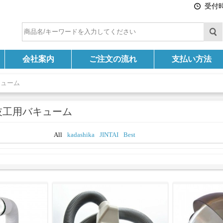
受付時間
会社案内
ご注文の流れ
支払い方法
キューム
技工用バキューム
All
kadashika
JINTAI
Best