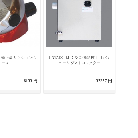
-D-49卓上型 サクションベ
JINTAI® TM-D-XCQ 歯科技工用 バキ
ース
ューム ダストコレクター
6133 円
37357 円