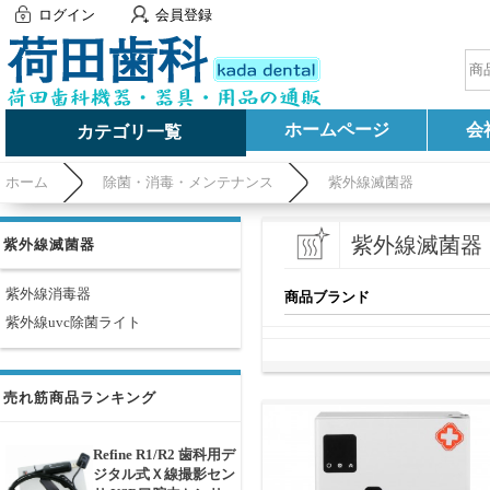
ログイン
会員登録
ホームページ
会
カテゴリ一覧
ホーム
除菌・消毒・メンテナンス
紫外線滅菌器
紫外線滅菌器
紫外線滅菌器
紫外線消毒器
商品ブランド
紫外線uvc除菌ライト
売れ筋商品ランキング
Refine R1/R2 歯科用デ
ジタル式Ｘ線撮影セン