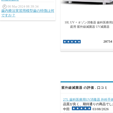
06 Mar 2024 08:39:34
歯内療法実習用模型歯の特徴は何
ですか？
10L UV + オゾン消毒器 歯科医療用
庭用 紫外線滅菌器 UV滅菌器
20754
紫外線滅菌器 の評価 . 口コミ
27L 歯科医療用UV消毒器 外科
品質が良く、期待通りの商品でし
中田
03/08/2026