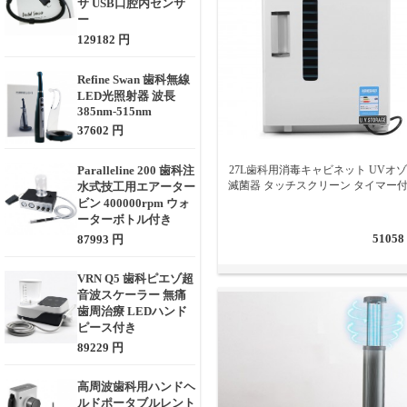
サ USB口腔内センサ
ー
129182 円
Refine Swan 歯科無線
LED光照射器 波長
385nm-515nm
37602 円
Paralleline 200 歯科注
27L歯科用消毒キャビネット UVオ
滅菌器 タッチスクリーン タイマー
水式技工用エアーター
ビン 400000rpm ウォ
ーターボトル付き
51058
87993 円
VRN Q5 歯科ピエゾ超
音波スケーラー 無痛
歯周治療 LEDハンド
ピース付き
89229 円
高周波歯科用ハンドヘ
ルドポータブルレント