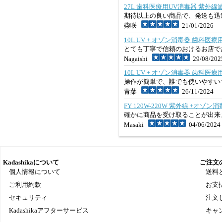
27L 歯科医療用UV消毒器 紫外線
期待以上の良い商品で、発送も迅
柴咲
21/01/2026
10L UV + オゾン消毒器 歯科医
とても丁寧で信頼のおけるお店で
Nagaishi
29/08/202
10L UV + オゾン消毒器 歯科医
操作が簡単で、誰でも使いやすい
青葉
26/11/2024
FY 120W-220W 紫外線 +オゾ
確かに商品を受け取ることが出来
Masaki
04/06/2024
Kadashikaについて
ご注文
個人情報について
送料
ご利用約款
お支
セキュリティ
注文
Kadashikaアフターサービス
キャ