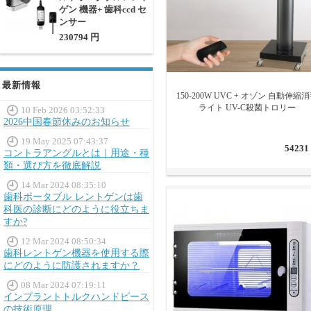
ゲン 機器+ 歯科ccd セ
ンサー
230794 円
最新情報
150-200W UVC + オゾン 自動伸縮
ライト UV-C殺菌トロリー
10 Feb 2026 03:52:33
2026中国春節休みのお知らせ
19 May 2025 07:43:37
54231
コントラアングルとは｜用途・種
類・選び方を徹底解説
14 Mar 2024 08:35:10
歯科ポータブル レントゲンは歯
科医の診断にどのように役立ちま
すか?
12 Mar 2024 08:50:34
歯科レントゲン機器を使用する際
にどのように防護されますか？
08 Mar 2024 07:19:11
インプラントトルクハンドピース
の技術原理