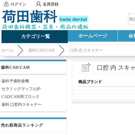
ログイン
会員登録
ホームページ
会
カテゴリ一覧
ホーム
歯科CAD/CAM
口腔 内 スキャナー
口腔 内 スキ
歯科CAD/CAM
歯科予備乾燥機
商品ブランド
セラミックマッフル炉
CAD/CAM用ブロック
歯科 口腔内スキャナー
売れ筋商品ランキング