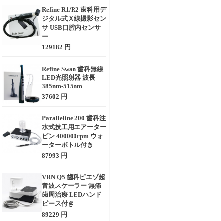
Refine R1/R2 歯科用デ
ジタル式Ｘ線撮影セン
サ USB口腔内センサ
ー
129182 円
Refine Swan 歯科無線
LED光照射器 波長
385nm-515nm
37602 円
Paralleline 200 歯科注
水式技工用エアーター
ビン 400000rpm ウォ
ーターボトル付き
87993 円
VRN Q5 歯科ピエゾ超
音波スケーラー 無痛
歯周治療 LEDハンド
ピース付き
89229 円