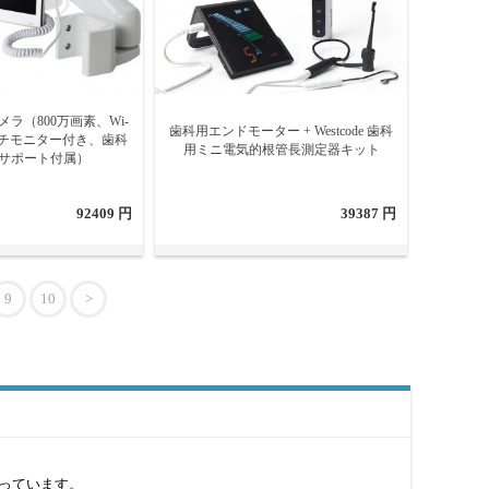
ラ（800万画素、Wi-
歯科用エンドモーター + Westcode 歯科
ンチモニター付き、歯科
用ミニ電気的根管長測定器キット
サポート付属）
92409 円
39387 円
9
10
>
っています。