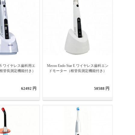
Star S ワイヤレス歯科用エ
Mecoo Endo Star E ワイヤレス歯科エン
根管長測定機能付き）
ドモーター（根管長測定機能付き）
62492 円
50588 円