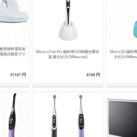
-G 歯科根管材料電気加
Mecco i-Cure Pro 歯科用LED樹脂光重合
Mecco Q5 
l-P 電熱式根管プラ
器 最大出力2500mw/cm2
大出力1600m
97107 円
8768 円