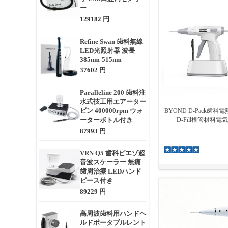
ー
129182 円
Refine Swan 歯科無線
LED光照射器 波長
385nm-515nm
37602 円
Paralleline 200 歯科注
水式技工用エアーター
ビン 400000rpm ウォ
BYOND D-Pack歯
ーターボトル付き
D-Fill根管材料
87993 円
VRN Q5 歯科ピエゾ超
音波スケーラー 無痛
歯周治療 LEDハンド
ピース付き
89229 円
高周波歯科用ハンドヘ
ルドポータブルレント