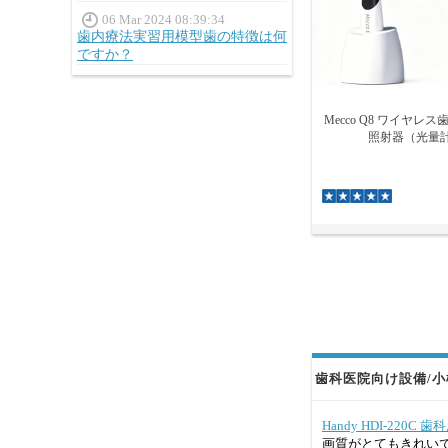
06 Mar 2024 08:39:34
歯内療法実習用模型歯の特徴は何
ですか？
Mecco Q8 ワイヤレ
照射器（光量
歯科医院向け設備/小機
Handy HDI-220C
画質がとてもきれい