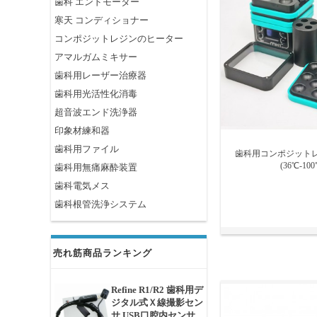
歯科 エンドモーター
寒天 コンディショナー
コンポジットレジンのヒーター
アマルガムミキサー
歯科用レーザー治療器
歯科用光活性化消毒
超音波エンド洗浄器
印象材練和器
歯科用ファイル
歯科用コンポジット
(36℃-100
歯科用無痛麻酔装置
歯科電気メス
歯科根管洗浄システム
売れ筋商品ランキング
Refine R1/R2 歯科用デ
ジタル式Ｘ線撮影セン
サ USB口腔内センサ