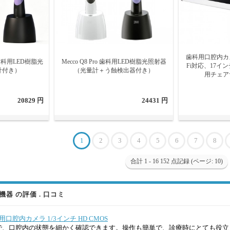
歯科用口腔内カメ
ス歯科用LED樹脂光
Mecco Q8 Pro 歯科用LED樹脂光照射器
Fi対応、17イ
計付き）
（光量計＋う蝕検出器付き）
用チェア
20829 円
24431 円
1
2
3
4
5
6
7
8
合計 1 - 16 152 点記録 (ページ: 10)
器 の評価 . 口コミ
 歯科用口腔内カメラ 1/3インチ HD CMOS
で、口腔内の状態を細かく確認できます。操作も簡単で、診療時にとても役立