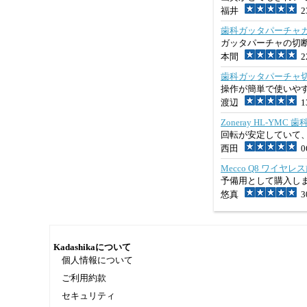
福井
23
歯科ガッタパーチャ
ガッタパーチャの切
本間
22
歯科ガッタパーチャ
操作が簡単で使いや
渡辺
13
Zoneray HL-Y
回転が安定していて
西田
06
Mecco Q8 ワイ
予備用として購入し
悠真
30
Kadashikaについて
個人情報について
ご利用約款
セキュリティ