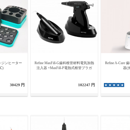
レジンヒーター
Refine MaxFill-G歯科根管材料電気加熱
Refine A-Cu
℃)
注入器 +MaxFill-P電熱式根管プラガ
器(
30429 円
102247 円