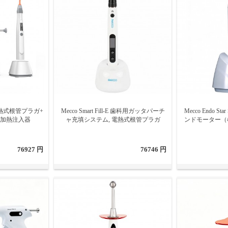
科電熱式根管プラガ+
Mecco Smart Fill-E 歯科用ガッタパーチ
Mecco Endo 
電気加熱注入器
ャ充填システム, 電熱式根管プラガ
ンドモーター（
76927 円
76746 円