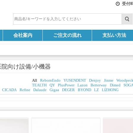
受付時間
会社案内
ご注文の流れ
支払い方法
医院向け設備/小機器
All
RebornEndo
YUSENDENT
Denjoy
Jinme
Woodpeck
TEALTH
QY
PlusPower
Lazon
Betterway
Dimed
SOG
CICADA
Refine
Dalaude
Gigaa
DEGER
BYOND
LZ
LIZHONG