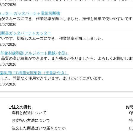
/07/2026
カッター ガッタパーチャ電気切断機
断がスムーズにでき、作業効率が向上しました。操作も簡単で使いやすいです
/07/2026
切断器ガッタパーチャカッター
すいです。切断もスムーズにでき、作業効率が向上しました。
/07/2026
MC 歯科印象材練和器 アルジネート機械 (小型）
、品質の高い練和ができます。また機会がありましたら、よろしくお願いしま
/07/2026
ヤレス歯科用LED樹脂光照射器（光量計付き）
ました。問題なく使用できています。ありがとうございます。
/06/2026
ご注文の流れ
お
送料と配送について
Q
お支払い方法について
注文した商品はいつ届きますか
E