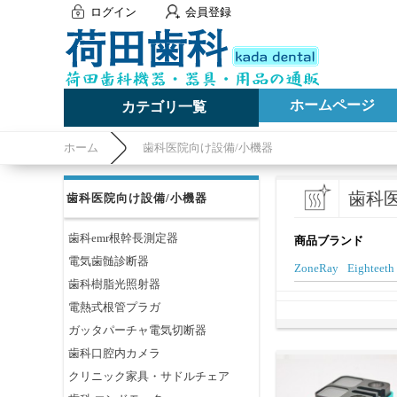
ログイン
会員登録
ホームページ
カテゴリ一覧
ホーム
歯科医院向け設備/小機器
歯科
歯科医院向け設備/小機器
歯科emr根幹長測定器
商品ブランド
電気歯髄診断器
ZoneRay
Eighteeth
歯科樹脂光照射器
電熱式根管プラガ
ガッタパーチャ電気切断器
歯科口腔内カメラ
クリニック家具・サドルチェア