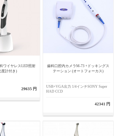
re 歯科ワイヤレスLED照射
歯科口腔内カメラM-73 +ドッキングス
光度計付き)
テーション (オートフォーカス)
USB+VGA出力 1/4インチSONY Super
29635 円
HAD CCD
42341 円