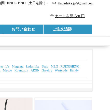
: 10:00 - 19:00（土日を除く）
Kadashika.jp@gmail.com
カートを見る:0 円
お問い合わせ
ご注文追跡
er
LY
Magenta
kadashika
Saab
MLG
RUENSHENG
A
Mecco
Koungsun
AIXIN
Greeloy
Westcode
Handy