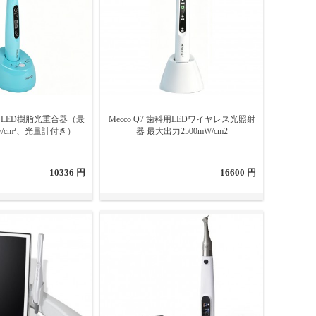
歯科用LED樹脂光重合器（最
Mecco Q7 歯科用LEDワイヤレス光照射
w/cm²、光量計付き）
器 最大出力2500mW/cm2
10336 円
16600 円