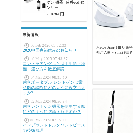
ゲン 機器+ 歯科ccd セ
ンサー
230794 円
最新情報
10 Feb 2026 03:52:33
Mecco Smart Fill
2026中国春節休みのお知らせ
熱注入器 + Smart Fil
ガ
19 May 2025 07:43:37
コントラアングルとは｜用途・種
類・選び方を徹底解説
14 Mar 2024 08:35:10
歯科ポータブル レントゲンは歯
科医の診断にどのように役立ちま
すか?
12 Mar 2024 08:50:34
歯科レントゲン機器を使用する際
にどのように防護されますか？
08 Mar 2024 07:19:11
インプラントトルクハンドピース
の技術原理