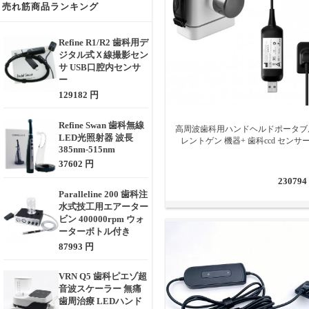
売れ筋商品ランキング
Refine R1/R2 歯科用デ
ジタル式Ｘ線撮影セン
サ USB口腔内センサ
ー
129182 円
Refine Swan 歯科無線
高周波歯科用ハンドヘルドポータブ
LED光照射器 波長
レントゲン 機器+ 歯科ccd センサ
385nm-515nm
37602 円
230794
Paralleline 200 歯科注
水式技工用エアーター
ビン 400000rpm ウォ
ーターボトル付き
87993 円
VRN Q5 歯科ピエゾ超
音波スケーラー 無痛
歯周治療 LEDハンド