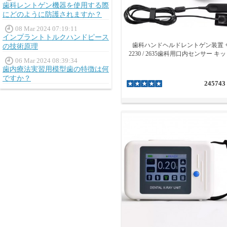
歯科レントゲン機器を使用する際
にどのように防護されますか？
08 Mar 2024 07:19:11
インプラントトルクハンドピース
歯科ハンドヘルドレントゲン装置 
の技術原理
2230 / 2635歯科用口内センサー キ
06 Mar 2024 08:39:34
歯内療法実習用模型歯の特徴は何
ですか？
245743