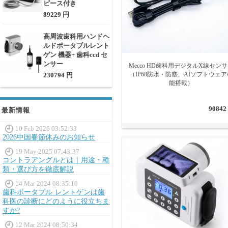
ピース付き
89229 円
高周波歯科用ハンドヘ
ルドポータブルレント
ゲン 機器+ 歯科ccd セ
ンサー
Mecco HD歯科用デジタルX線セン
（IP68防水・防塵、AIソフトウェア
230794 円
能搭載）
90842
最新情報
10 Feb 2026 03:52:33
2026中国春節休みのお知らせ
19 May 2025 07:43:37
コントラアングルとは｜用途・種
類・選び方を徹底解説
14 Mar 2024 08:35:10
歯科ポータブル レントゲンは歯
科医の診断にどのように役立ちま
すか?
12 Mar 2024 08:50:34