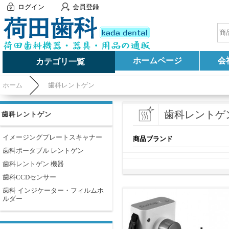
ログイン
会員登録
ホームページ
会
カテゴリ一覧
ホーム
歯科レントゲン
歯科レントゲ
歯科レントゲン
イメージングプレートスキャナー
商品ブランド
歯科ポータブル レントゲン
歯科レントゲン 機器
歯科CCDセンサー
歯科 インジケーター・フィルムホ
ルダー