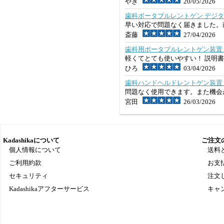
やぎ
20/05/2026
歯科ボータブルレントゲン デジタルレ
早い対応で問題なく届きました。
斎藤
27/04/2026
歯科用ポータブルレントゲン装置 
軽くてとても使いやすい！ 説明
ひろ
03/04/2026
歯科ハンドヘルドレントゲン装置 + 2
問題なく使用できます。また機会
宮田
26/03/2026
Kadashikaについて
ご注文
個人情報について
送料
ご利用約款
お支
セキュリティ
注文
Kadashikaアフターサービス
キャ