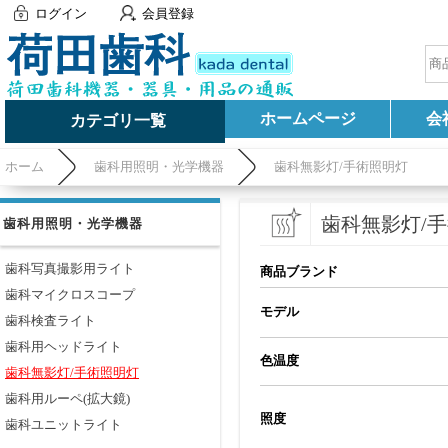
ログイン
会員登録
ホームページ
会
カテゴリ一覧
ホーム
歯科用照明・光学機器
歯科無影灯/手術照明灯
歯科無影灯/
歯科用照明・光学機器
歯科写真撮影用ライト
商品ブランド
歯科マイクロスコープ
モデル
歯科検査ライト
歯科用ヘッドライト
色温度
歯科無影灯/手術照明灯
歯科用ルーペ(拡大鏡)
照度
歯科ユニットライト