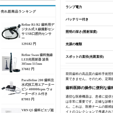
ランプ電力
売れ筋商品ランキング
バッテリー付き
Refine R1/R2 歯科用デ
ジタル式Ｘ線撮影セン
照明の深さ(照射深度)
サ USB口腔内センサ
ー
129182 円
光源の種類
Refine Swan 歯科無線
スポットの直径(光斑直径)
LED光照射器 波長
385nm-515nm
37602 円
荷田歯科の高品質の歯科手術照
業できません。そのため、定期
Paralleline 200 歯科注
水式技工用エアーター
歯科医師の操作に便利な歯
ビン 400000rpm ウォ
ーターボトル付き
適切な医療機器は、患者に提供
87993 円
は非常に重要です。正確な診断
ん。これは、医療チームの眼精
VRN Q5 歯科ピエゾ超
イトのコレクションで考慮され