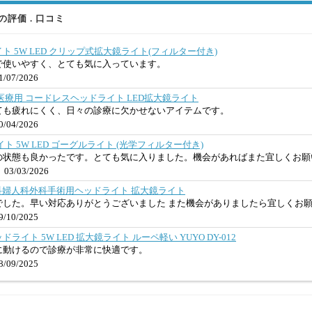
評価 . 口コミ
 5W LED クリップ式拡大鏡ライト(フィルター付き)
で使いやすく、とても気に入っています。
/07/2026
7歯科医療用 コードレスヘッドライト LED拡大鏡ライト
ても疲れにくく、日々の診療に欠かせないアイテムです。
/04/2026
ト 5W LED ゴーグルライト (光学フィルター付き)
の状態も良かったです。とても気に入りました。機会があればまた宜しくお願
03/03/2026
-6 歯科婦人科外科手術用ヘッドライト 拡大鏡ライト
でした。早い対応ありがとうございました また機会がありましたら宜しくお
/10/2025
イト 5W LED 拡大鏡ライト ルーペ軽い YUYO DY-012
に動けるので診療が非常に快適です。
/09/2025