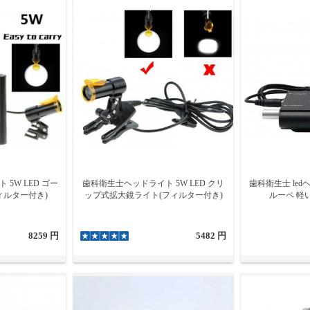
5W LED ゴー
歯科衛生士ヘッドライト 5W LED クリ
歯科衛生士 led
ィルター付き)
ップ式拡大鏡ライト(フィルター付き)
ルーペ 軽
8259 円
5482 円