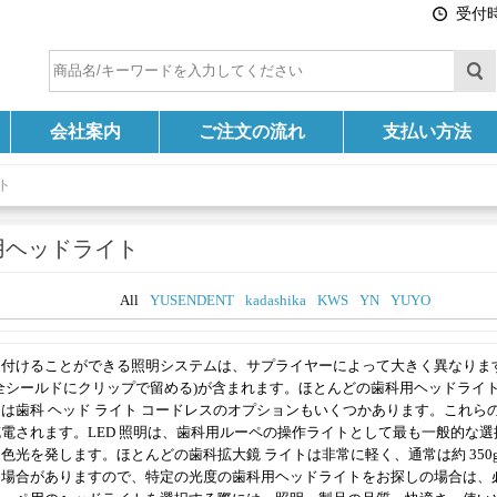
受付時間
会社案内
ご注文の流れ
支払い方法
ト
用ヘッドライト
All
YUSENDENT
kadashika
KWS
YN
YUYO
り付けることができる照明システムは、サプライヤーによって大きく異なりま
全シールドにクリップで留める)が含まれます。ほとんどの歯科用ヘッドライ
は歯科 ヘッド ライト コードレスのオプションもいくつかあります。これらの
に充電されます。LED 照明は、歯科用ルーペの操作ライトとして最も一般的な
色光を発します。ほとんどの歯科拡大鏡 ライトは非常に軽く、通常は約 350g 
る場合がありますので、特定の光度の歯科用ヘッドライトをお探しの場合は、