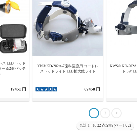
ス LED ヘッド
YN® KD-202A-7歯科医療用 コードレ
KWS® KD-202
ルター＆2個バッテ
スヘッドライト LED拡大鏡ライト
ト 5W 
き
19451 円
69458 円
1
2
>
合計 1 - 16 22 点記録 (ページ: 2)