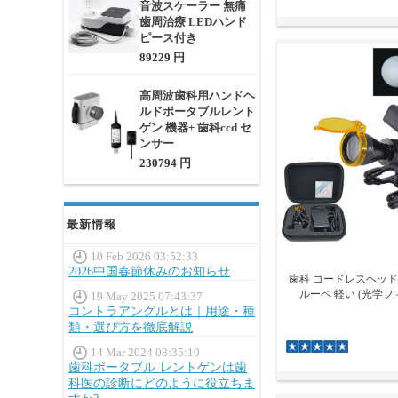
音波スケーラー 無痛
歯周治療 LEDハンド
ピース付き
89229 円
高周波歯科用ハンドヘ
ルドポータブルレント
ゲン 機器+ 歯科ccd セ
ンサー
230794 円
最新情報
10 Feb 2026 03:52:33
2026中国春節休みのお知らせ
歯科 コードレスヘッドラ
ルーペ 軽い (光学フ
19 May 2025 07:43:37
コントラアングルとは｜用途・種
類・選び方を徹底解説
14 Mar 2024 08:35:10
歯科ポータブル レントゲンは歯
科医の診断にどのように役立ちま