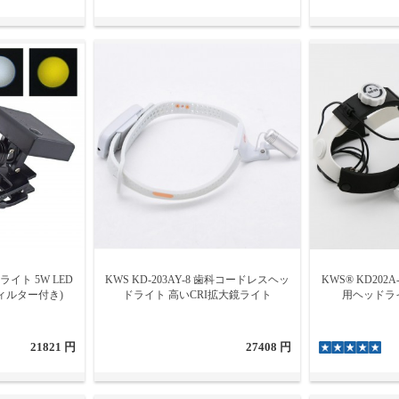
イト 5W LED
KWS KD-203AY-8 歯科コードレスヘッ
KWS® KD20
ィルター付き)
ドライト 高いCRI拡大鏡ライト
用ヘッドラ
21821 円
27408 円