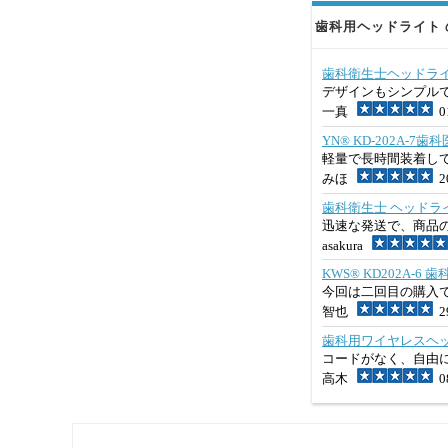
歯科用ヘッドライト の
歯科衛生士ヘッドライト
デザインもシンプル
一真
01
YN® KD-202A-
軽量で長時間装着し
みほ
20
歯科衛生士 ヘッドライ
迅速な発送で、商品
asakura
KWS® KD202A
今回は二回目の購入
智也
29
歯科用ワイヤレスヘッドラ
コードがなく、自由
高木
08