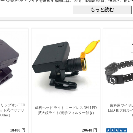
ルーペ用のヘッドライトを選択する際には、照明、製品の品質、快適さ、使い
クリップオンLED
歯科用ワイヤレ
歯科ヘッド ライト コードレス 3W LED
ット式バッテリ
LED 拡大鏡ラ
拡大鏡ライト(光学フィルター付き)
0lux）
18480 円
20648 円