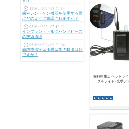
すか?
12 Mar 2024 08:50:34
歯科レントゲン機器を使用する際
にどのように防護されますか？
08 Mar 2024 07:19:11
インプラントトルクハンドピース
の技術原理
06 Mar 2024 08:39:34
歯内療法実習用模型歯の特徴は何
ですか？
歯科衛生士 ヘッドライト 
グルライト (光学フ