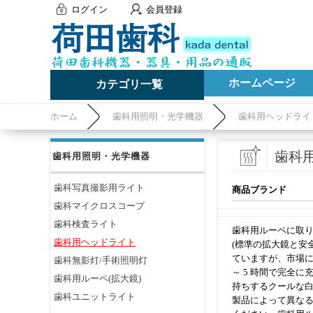
ログイン
会員登録
ホームページ
カテゴリ一覧
ホーム
歯科用照明・光学機器
歯科用ヘッドライ
歯科
歯科用照明・光学機器
歯科写真撮影用ライト
商品ブランド
歯科マイクロスコープ
歯科検査ライト
歯科用ルーペに取
歯科用ヘッドライト
(標準の拡大鏡と安
ていますが、市場に
歯科無影灯/手術照明灯
～ 5 時間で完全
歯科用ルーペ(拡大鏡)
持ちするクールな白
歯科ユニットライト
製品によって異な