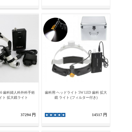
2A-6 歯科婦人科外科手術
歯科用 ヘッドライト 5W LED 歯科 拡大
イト 拡大鏡ライト
鏡 ライト (フィルター付き)
37294 円
14517 円