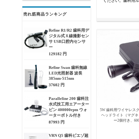
ください。歯科用
売れ筋商品ランキング
Refine R1/R2 歯科用デ
ジタル式Ｘ線撮影セン
サ USB口腔内センサ
ー
129182 円
Refine Swan 歯科無線
LED光照射器 波長
385nm-515nm
37602 円
Paralleline 200 歯科注
水式技工用エアーター
ビン 400000rpm ウォ
5W 歯科用ワイヤレス
ーターボトル付き
ヘッドライト（マグネ
ー2個付き、6000
87993 円
VRN Q5 歯科ピエゾ超