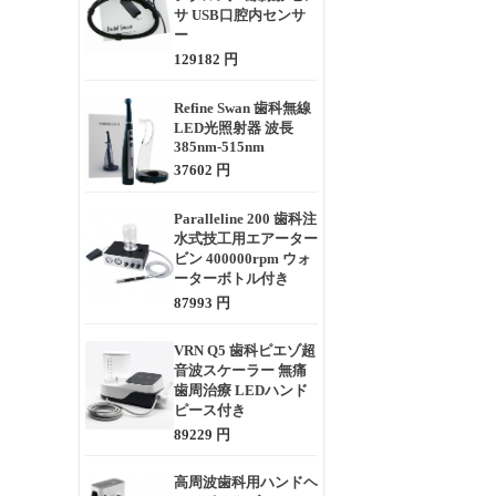
サ USB口腔内センサ
ー
129182 円
Refine Swan 歯科無線
LED光照射器 波長
385nm-515nm
37602 円
Paralleline 200 歯科注
水式技工用エアーター
ビン 400000rpm ウォ
ーターボトル付き
87993 円
VRN Q5 歯科ピエゾ超
音波スケーラー 無痛
歯周治療 LEDハンド
ピース付き
89229 円
高周波歯科用ハンドヘ