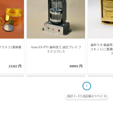
歯科ラボ 義歯用
フラスコ (黄銅素
Aixin AX-PT1 歯科技工 油圧プレス フ
コキット(二重層
ラスコプレス
フ
23262 円
60892 円
1
合計 1 - 3 3 点記録 (ページ: 1)