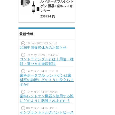
ルドポータブルレント
ゲン 機器+ 歯科ccd セ
ンサー
230794 円
最新情報
10 Feb 2026 03:52:33
2026中国春節休みのお知らせ
19 May 2025 07:43:37
コントラアングルとは｜用途・種
類・選び方を徹底解説
14 Mar 2024 08:35:10
歯科ポータブル レントゲンは歯
科医の診断にどのように役立ちま
すか?
12 Mar 2024 08:50:34
歯科レントゲン機器を使用する際
にどのように防護されますか？
08 Mar 2024 07:19:11
インプラントトルクハンドピース