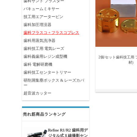
歯科サンド ブラスター
バキュームミキサー
技工用エアータービン
歯科加圧埋没器
歯科フラスコ + フラスコプレス
歯科用蒸気洗浄器
歯科技工用 電気レーズ
歯科義歯用レジン成型機
2個/セット歯科技工用 
材)
歯科 電解研磨機
歯科技工センタートリマー
研削屑集塵ボックス & レーズカバ
ー
超音波カッター
売れ筋商品ランキング
Refine R1/R2 歯科用デ
ジタル式Ｘ線撮影セン