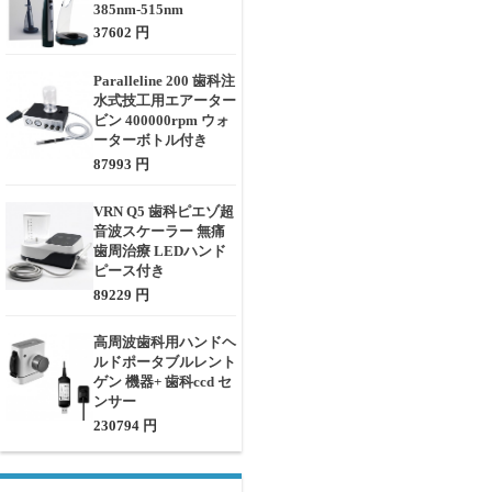
385nm-515nm
37602 円
Paralleline 200 歯科注
水式技工用エアーター
ビン 400000rpm ウォ
ーターボトル付き
87993 円
VRN Q5 歯科ピエゾ超
音波スケーラー 無痛
歯周治療 LEDハンド
ピース付き
89229 円
高周波歯科用ハンドヘ
ルドポータブルレント
ゲン 機器+ 歯科ccd セ
ンサー
230794 円