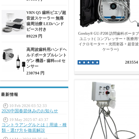
うな場合、折りたたみ式のポー
VRN Q5 歯科ピエゾ超
音波スケーラー 無痛
歯周治療 LEDハンド
ピース付き
Greeloy® GU-P208 訪問歯科ポータ
89229 円
ユニット( コンプレッサー + 医療用
イクロモーター + 光照射器 + 超音
高周波歯科用ハンドヘ
ケーラー)
ルドポータブルレント
ゲン 機器+ 歯科ccd セ
283554
ンサー
230794 円
最新情報
10 Feb 2026 03:52:33
2026中国春節休みのお知らせ
19 May 2025 07:43:37
コントラアングルとは｜用途・種
類・選び方を徹底解説