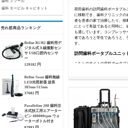
歯科 スツール
歯科 モービル キャビネット
荷田歯科の訪問歯科ポータブル
に移動でき、歯科クリニックの
者を患者の家で治療したり、移
にとって有益であると同時に、
売れ筋商品ランキング
も適しています。コンプレッサ
者であろうと学生であろうと、
Refine R1/R2 歯科用デ
す。
ジタル式Ｘ線撮影セン
サ USB口腔内センサ
訪問歯科ポータブルユニッ
ー
こちらのサイトの歯科ポータブル
129182 円
ー付きポータブルデンタルユニ
Refine Swan 歯科無線
コンプレッサーなしの歯科用ポ
LED光照射器 波長
すが、非常に安価で、主に歯科
385nm-515nm
コンプレッサー付き歯科ポータ
37602 円
きます。訪問歯科や学生の実習
Paralleline 200 歯科注
ポータブル歯科用診療ユニ
水式技工用エアーター
ビン 400000rpm ウォ
ポータブル歯科診療ユニットを
ーターボトル付き
室間で移動する場合、出入り口
87993 円