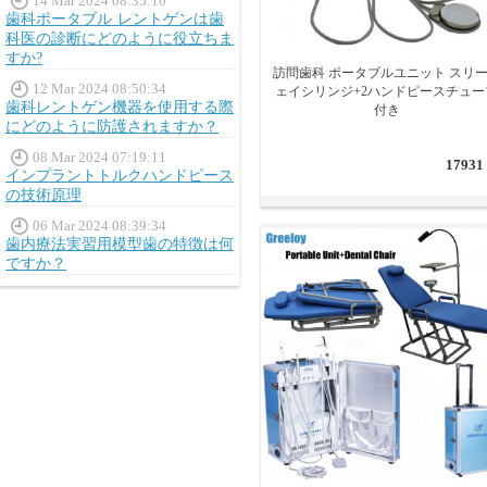
14 Mar 2024 08:35:10
歯科ポータブル レントゲンは歯
科医の診断にどのように役立ちま
すか?
訪問歯科 ポータブルユニット スリ
12 Mar 2024 08:50:34
ェイシリンジ+2ハンドピースチュー
歯科レントゲン機器を使用する際
付き
にどのように防護されますか？
08 Mar 2024 07:19:11
17931
インプラントトルクハンドピース
の技術原理
06 Mar 2024 08:39:34
歯内療法実習用模型歯の特徴は何
ですか？