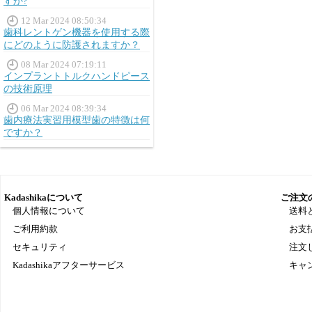
すか?
12 Mar 2024 08:50:34
歯科レントゲン機器を使用する際
にどのように防護されますか？
08 Mar 2024 07:19:11
インプラントトルクハンドピース
の技術原理
06 Mar 2024 08:39:34
歯内療法実習用模型歯の特徴は何
ですか？
Kadashikaについて
ご注文
個人情報について
送料
ご利用約款
お支
セキュリティ
注文
Kadashikaアフターサービス
キャ