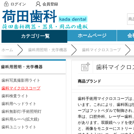
ログイン
会員登録
ホームページ
会
カテゴリ一覧
ホーム
歯科用照明・光学機器
歯科マイクロスコープ
歯科マイクロ
歯科用照明・光学機器
歯科写真撮影用ライト
商品ブランド
歯科マイクロスコープ
歯科検査ライト
歯科手術用マイクロスコープは
歯科用ヘッドライト
います。これにより、歯科医は
ープはフットペダルで制御され
歯科無影灯/手術照明灯
率は、口腔外科、レーザー歯科
歯科用ルーペ(拡大鏡)
があります。双眼鏡ヘッドを使
歯科ユニットライト
と、画像をモニターにストリー