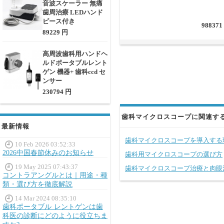
音波スケーラー 無痛
歯周治療 LEDハンド
ピース付き
988371
89229 円
高周波歯科用ハンドヘ
ルドポータブルレント
ゲン 機器+ 歯科ccd セ
ンサー
230794 円
歯科マイクロスコープに関連す
最新情報
歯科マイクロスコープを導入する
10 Feb 2026 03:52:33
2026中国春節休みのお知らせ
歯科用マイクロスコープの選び方
19 May 2025 07:43:37
歯科マイクロスコープ治療と肉眼
コントラアングルとは｜用途・種
類・選び方を徹底解説
14 Mar 2024 08:35:10
歯科ポータブル レントゲンは歯
科医の診断にどのように役立ちま