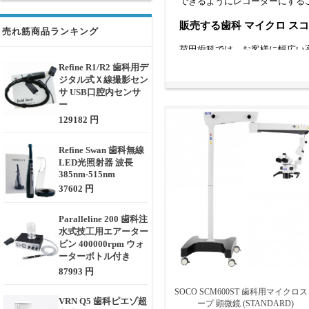
できるようにレコーダーにする
販売する歯科 マイクロ ス
売れ筋商品ランキング
荷田歯科では、お客様に幅広い
微鏡に加えて、壁掛け、天井取
Refine R1/R2 歯科用デ
光学性能、優れた操作性、強力
ジタル式Ｘ線撮影セン
正確な結果を提供します。
サ USB口腔内センサ
ー
129182 円
Refine Swan 歯科無線
LED光照射器 波長
385nm-515nm
37602 円
Paralleline 200 歯科注
水式技工用エアーター
ビン 400000rpm ウォ
ーターボトル付き
87993 円
SOCO SCM600ST 歯科用マイクロ
VRN Q5 歯科ピエゾ超
ープ 顕微鏡 (STANDARD)