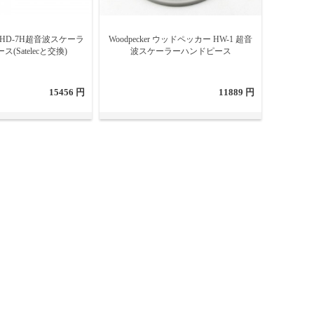
ナンス性をしっかり確認して選ぶことが重要です。快適な使
DTE HD-7H超音波スケーラ
Woodpecker ウッドペッカー HW-1 超音
(Satelecと交換)
波スケーラーハンドピース
15456 円
11889 円