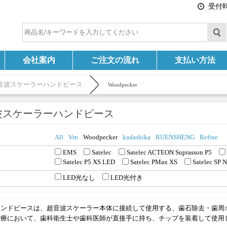
受付時間
会社案内
ご注文の流れ
支払い方法
音波スケーラーハンドピース
Woodpecker
波スケーラーハンドピース
All
Vrn
Woodpecker
kadashika
RUENSHENG
Refine
EMS
Satelec
Satelec ACTEON Suprasson P5
Satelec P5 XS LED
Satelec PMax XS
Satelec S
LED光なし
LED光付き
ハンドピースは、超音波スケーラー本体に接続して使用する、歯石除去・歯周
治療において、歯科衛生士や歯科医師が直接手に持ち、チップを装着して使用