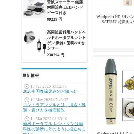
音波スケーラー 無痛
超音波スケーラー
歯周治療 LEDハンド
用感と高い除去効
ピース付き
Woodpecker HD-8H
89229 円
SATELEC 超音波
高周波歯科用ハンドヘ
ルドポータブルレント
ゲン 機器+ 歯科ccd セ
ンサー
230794 円
最新情報
10 Feb 2026 03:52:33
2026中国春節休みのお知らせ
19 May 2025 07:43:37
コントラアングルとは｜用途・種
類・選び方を徹底解説
14 Mar 2024 08:35:10
歯科ポータブル レントゲンは歯
科医の診断にどのように役立ちま
Woodpecker DTE H