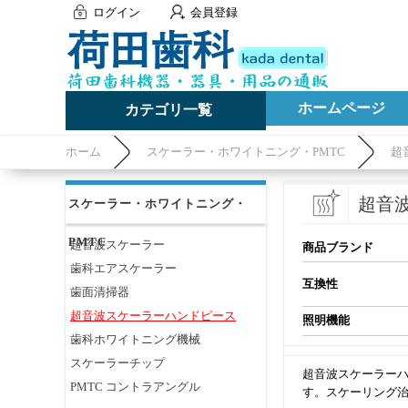
ログイン
会員登録
ホームページ
カテゴリ一覧
ホーム
スケーラー・ホワイトニング・PMTC
超
超音
スケーラー・ホワイトニング・
PMTC
超音波スケーラー
商品ブランド
歯科エアスケーラー
互換性
歯面清掃器
超音波スケーラーハンドピース
照明機能
歯科ホワイトニング機械
スケーラーチップ
超音波スケーラー
PMTC コントラアングル
す。スケーリング