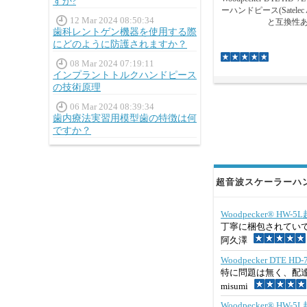
すか?
ーハンドピース(Satelec
12 Mar 2024 08:50:34
と互換性あ
歯科レントゲン機器を使用する際
にどのように防護されますか？
08 Mar 2024 07:19:11
インプラントトルクハンドピース
の技術原理
06 Mar 2024 08:39:34
歯内療法実習用模型歯の特徴は何
ですか？
超音波スケーラーハン
Woodpecker® 
丁寧に梱包されてい
阿久澤
Woodpecker DTE
特に問題は無く、配
misumi
Woodpecker® 