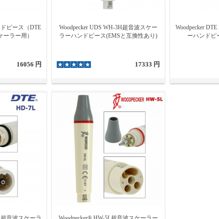
ハンドピースは、日々の歯科診療の基本器具として、操作性・互換性・メンテ
率を実現するために、医院の機器環境に合った製品を選定しましょう。
 ハンドピース（DTE
Woodpecker UDS WH-3H超音波スケー
Woodpecker 
スケーラー用）
ラーハンドピース(EMSと互換性あり)
ーハンドピース
16056 円
17333 円
D-7L 超音波スケーラ
Woodpecker® HW-5L超音波スケーラー