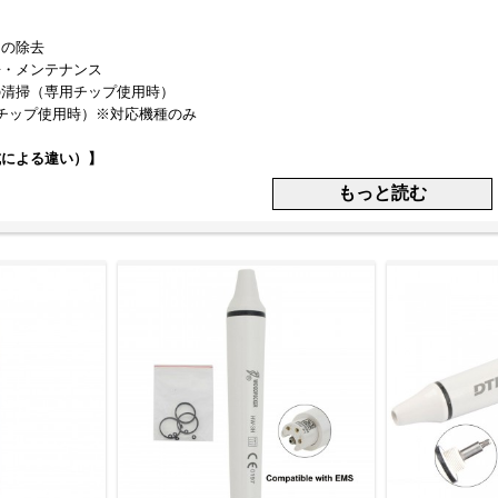
）の除去
浄・メンテナンス
の清掃（専用チップ使用時）
Iチップ使用時）※対応機種のみ
式による違い）】
ンドピース：照明により視野性向上
応ハンドピース：滅菌処理が可能で衛生管理に最適
（EMS、NSK、DTE、WOODPECKER等）：対応機種が異なる
高周波電気信号をハンドピース内部で振動エネルギーに変換し、それを先端のチップ
石やバイオフィルムを破砕・除去します。さらに、水スプレーとの併用により
クポイント】
ーメーカー・モデル（ブランド間の互換性）
診療部位の視認性に影響）
オートクレーブ温度）
イズ・重量・グリップ性
と対応チップの種類