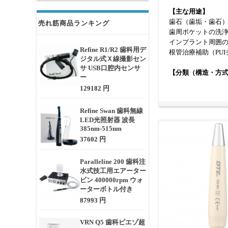
【主な用途】
歯石（歯垢・歯石
売れ筋商品ランキング
歯周ポケットの洗
インプラント周囲
Refine R1/R2 歯科用デ
根管治療補助（PU
ジタル式Ｘ線撮影セン
サ USB口腔内センサ
【分類（構造・方
ー
LEDライト付きハ
129182 円
オートクレーブ対
メーカー別互換モデル
Refine Swan 歯科無線
LED光照射器 波長
【作動原理】
385nm-515nm
本体から伝達された
37602 円
細振動を行い、歯
Paralleline 200 歯科注
【選定時のチェッ
水式技工用エアーター
対応するスケーラ
ビン 400000rpm ウォ
LED照明の有無（
ーターボトル付き
滅菌対応の可否（
87993 円
ハンドピースのサ
チップの装着方式
VRN Q5 歯科ピエゾ超