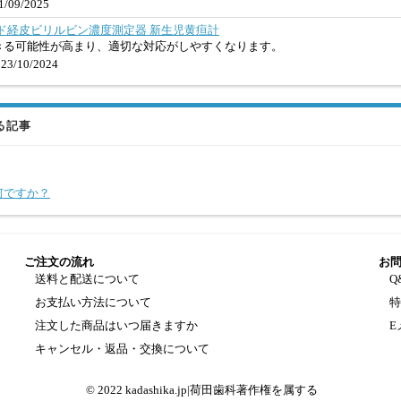
/09/2025
ヘルド経皮ビリルビン濃度測定器 新生児黄疸計
きる可能性が高まり、適切な対応がしやすくなります。
23/10/2024
る記事
何ですか？
ご注文の流れ
お
送料と配送について
Q
お支払い方法について
注文した商品はいつ届きますか
E
キャンセル・返品・交換について
© 2022 kadashika.jp|荷田歯科著作権を属する