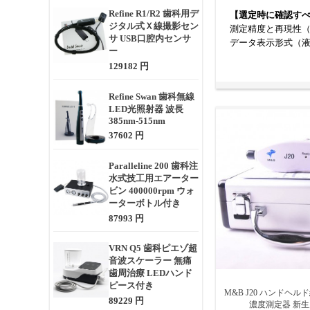
Refine R1/R2 歯科用デ
【選定時に確認す
ジタル式Ｘ線撮影セン
測定精度と再現性
サ USB口腔内センサ
データ表示形式（
ー
校正の要不要、自
129182 円
保存機能やBluet
バッテリー駆動時間
Refine Swan 歯科無線
LED光照射器 波長
385nm-515nm
37602 円
Paralleline 200 歯科注
水式技工用エアーター
ビン 400000rpm ウォ
ーターボトル付き
87993 円
VRN Q5 歯科ピエゾ超
音波スケーラー 無痛
歯周治療 LEDハンド
ピース付き
M&B J20 ハンドヘ
89229 円
濃度測定器 新