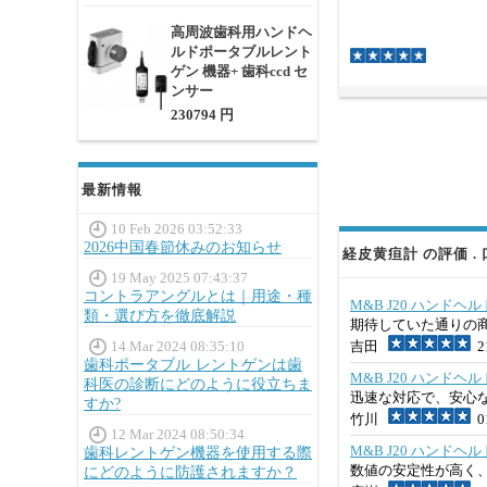
高周波歯科用ハンドヘ
ルドポータブルレント
ゲン 機器+ 歯科ccd セ
ンサー
230794 円
最新情報
10 Feb 2026 03:52:33
2026中国春節休みのお知らせ
経皮黄疸計 の評価 .
19 May 2025 07:43:37
コントラアングルとは｜用途・種
M&B J20 ハンド
類・選び方を徹底解説
期待していた通りの
14 Mar 2024 08:35:10
吉田
21
歯科ポータブル レントゲンは歯
M&B J20 ハンド
科医の診断にどのように役立ちま
迅速な対応で、安心
すか?
竹川
01
12 Mar 2024 08:50:34
M&B J20 ハンド
歯科レントゲン機器を使用する際
数値の安定性が高く
にどのように防護されますか？