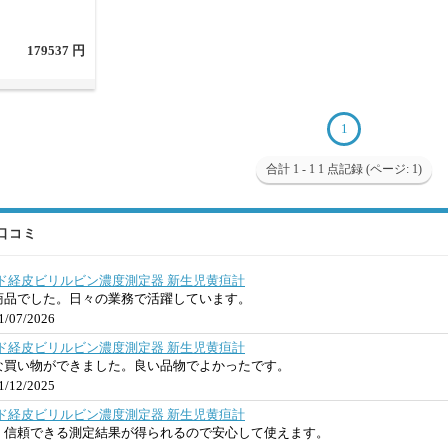
179537 円
1
合計 1 - 1 1 点記録 (ページ: 1)
 口コミ
ヘルド経皮ビリルビン濃度測定器 新生児黄疸計
商品でした。日々の業務で活躍しています。
/07/2026
ヘルド経皮ビリルビン濃度測定器 新生児黄疸計
な買い物ができました。良い品物でよかったです。
/12/2025
ヘルド経皮ビリルビン濃度測定器 新生児黄疸計
、信頼できる測定結果が得られるので安心して使えます。