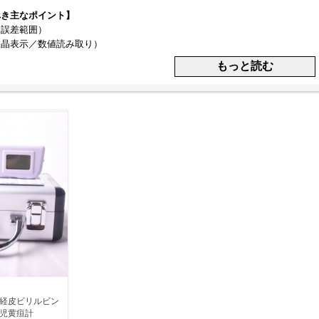
べき主なポイント】
（誤差範囲）
液晶表示／数値読み取り）
動補正機能の有無
ooth対応などのデータ管理機能
と充電方式（単3電池式・USB充電式など）
ルド経皮ビリルビン
生児黄疸計