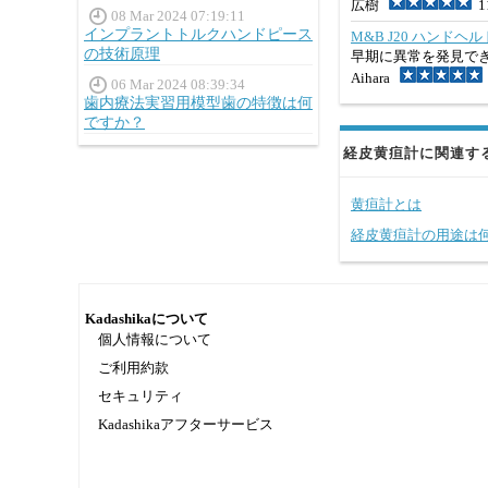
広樹
11
08 Mar 2024 07:19:11
インプラントトルクハンドピース
M&B J20 ハンド
の技術原理
早期に異常を発見で
Aihara
06 Mar 2024 08:39:34
歯内療法実習用模型歯の特徴は何
ですか？
経皮黄疸計に関連す
黄疸計とは
経皮黄疸計の用途は
Kadashikaについて
個人情報について
ご利用約款
セキュリティ
Kadashikaアフターサービス