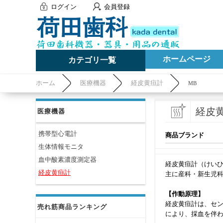
ログイン
会員登録
ホームページ
カテゴリ一覧
ホーム
医療機器
経皮黄疸計
MB
経皮
医療機器
携帯型心電計
商品ブランド
生体情報モニタ
血中酸素濃度測定器
経皮黄疸計（けい
経皮黄疸計
主に産科・新生児
【作動原理】
経皮黄疸計は、セ
売れ筋商品ランキング
により、採血を伴