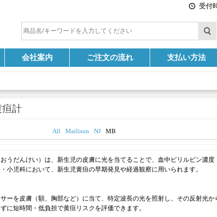
受付時間
会社案内
ご注文の流れ
支払い方法
黄疸計
All
Mailison
NJ
MB
ひおうだんけい）は、新生児の皮膚に光を当てることで、血中ビリルビン濃度
科・小児科において、新生児黄疸の早期発見や経過観察に用いられます。
ンサーを皮膚（額、胸部など）に当て、特定波長の光を照射し、その反射光か
わずに短時間・低負担で黄疸リスクを評価できます。