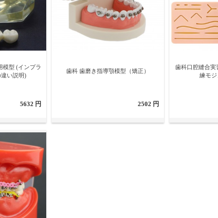
模型 (インプラ
歯科口腔縫合実
歯科 歯磨き指導顎模型（矯正）
違い説明)
練モジ
5632 円
2502 円