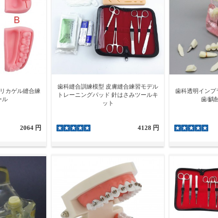
歯科縫合訓練模型 皮膚縫合練習モデル
シリカゲル縫合練
歯科透明インプ
トレーニングパッド 針はさみツールキ
ール
歯/齲
ット
2064 円
4128 円