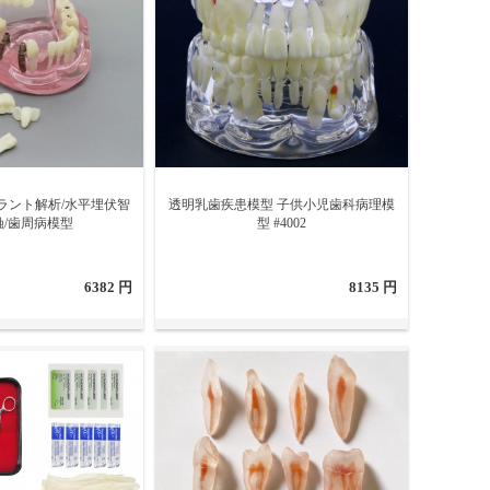
ラント解析/水平埋伏智
透明乳歯疾患模型 子供小児歯科病理模
蝕/歯周病模型
型 #4002
6382 円
8135 円