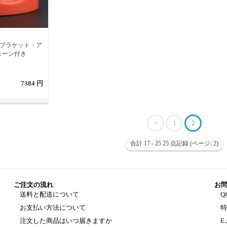
属ブラケット・ア
ェーン付き
7384 円
<
1
2
合計 17 - 25 25 点記録 (ページ: 2)
ご注文の流れ
お
送料と配送について
Q
お支払い方法について
注文した商品はいつ届きますか
E