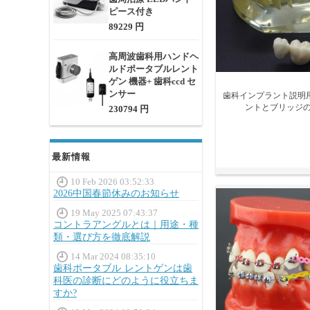
ピース付き
89229 円
高周波歯科用ハンドヘ
ルドポータブルレント
ゲン 機器+ 歯科ccd セ
ンサー
歯科インプラント説明用
ントとブリッジの
230794 円
最新情報
10 Feb 2026 03:52:33
2026中国春節休みのお知らせ
19 May 2025 07:43:37
コントラアングルとは｜用途・種
類・選び方を徹底解説
14 Mar 2024 08:35:10
歯科ポータブル レントゲンは歯
科医の診断にどのように役立ちま
すか?