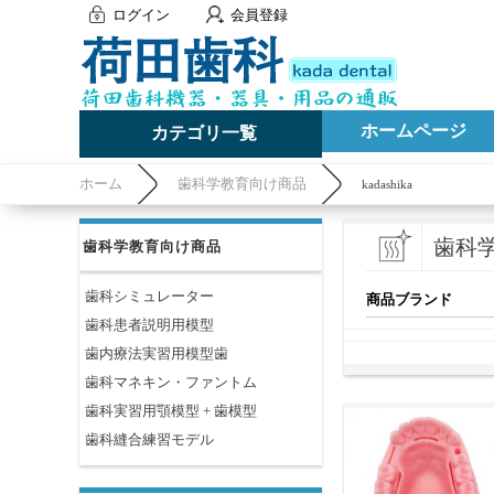
ログイン
会員登録
ホームページ
カテゴリ一覧
ホーム
歯科学教育向け商品
kadashika
歯科
歯科学教育向け商品
歯科シミュレーター
商品ブランド
歯科患者説明用模型
歯内療法実習用模型歯
歯科マネキン・ファントム
歯科実習用顎模型 + 歯模型
歯科縫合練習モデル