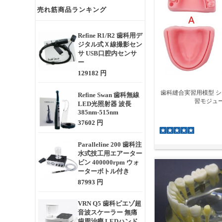
売れ筋商品ランキング
Refine R1/R2 歯科用デ
ジタル式Ｘ線撮影セン
サ USB口腔内センサ
ー
129182 円
歯科縫合実習用模型 
Refine Swan 歯科無線
習モジュ
LED光照射器 波長
385nm-515nm
37602 円
Paralleline 200 歯科注
水式技工用エアーター
ビン 400000rpm ウォ
ーターボトル付き
87993 円
VRN Q5 歯科ピエゾ超
音波スケーラー 無痛
歯周治療 LEDハンド