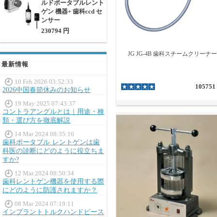
ルドポータブルレント
ゲン 機器+ 歯科ccd セ
ンサー
230794 円
JG JG-4B 歯科スチームクリーナー
最新情報
10 Feb 2026 03:52:33
105751
2026中国春節休みのお知らせ
19 May 2025 07:43:37
コントラアングルとは｜用途・種
類・選び方を徹底解説
14 Mar 2024 08:35:10
歯科ポータブル レントゲンは歯
科医の診断にどのように役立ちま
すか?
12 Mar 2024 08:50:34
歯科レントゲン機器を使用する際
にどのように防護されますか？
08 Mar 2024 07:19:11
インプラントトルクハンドピース