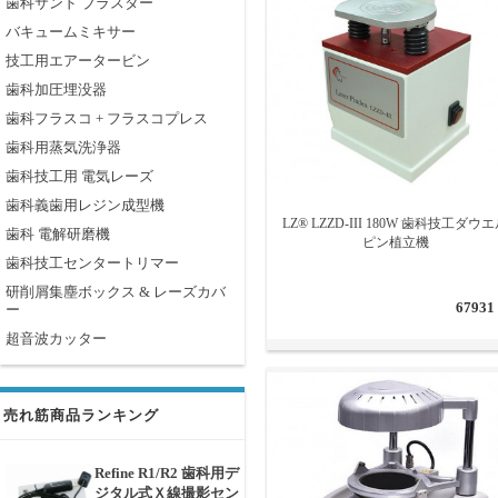
歯科サンド ブラスター
バキュームミキサー
技工用エアータービン
歯科加圧埋没器
歯科フラスコ + フラスコプレス
歯科用蒸気洗浄器
歯科技工用 電気レーズ
歯科義歯用レジン成型機
LZ® LZZD-III 180W 歯科技工ダウ
歯科 電解研磨機
ピン植立機
歯科技工センタートリマー
研削屑集塵ボックス & レーズカバ
67931
ー
超音波カッター
売れ筋商品ランキング
Refine R1/R2 歯科用デ
ジタル式Ｘ線撮影セン