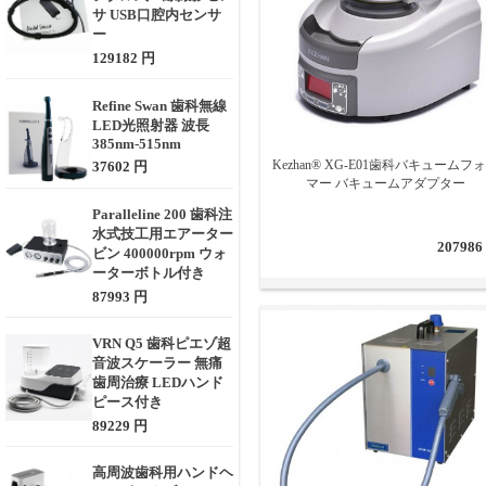
サ USB口腔内センサ
ー
129182 円
Refine Swan 歯科無線
LED光照射器 波長
385nm-515nm
Kezhan® XG-E01歯科バキュームフ
37602 円
マー バキュームアダプター
Paralleline 200 歯科注
水式技工用エアーター
207986
ビン 400000rpm ウォ
ーターボトル付き
87993 円
VRN Q5 歯科ピエゾ超
音波スケーラー 無痛
歯周治療 LEDハンド
ピース付き
89229 円
高周波歯科用ハンドヘ