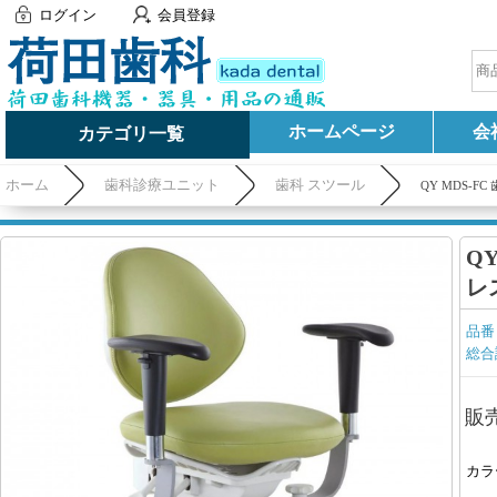
ログイン
会員登録
ホームページ
会
カテゴリ一覧
ホーム
歯科診療ユニット
歯科 スツール
QY MDS-
Q
レ
品番
総合
販
カラ