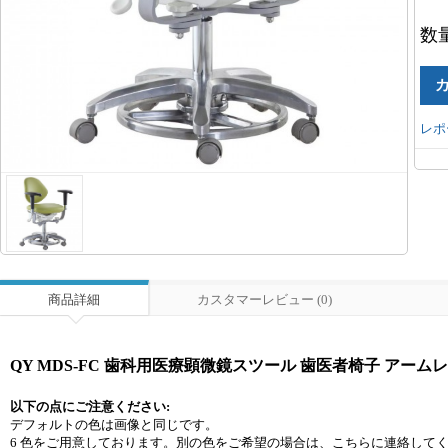
数
レポ
商品詳細
カスタマーレビュー (0)
QY MDS-FC 歯科用医療顕微鏡スツール 歯医者椅子 アーム
以下の点にご注意ください:
デフォルトの色は画像と同じです。
6 色をご用意しております。別の色をご希望の場合は、こちらに連絡して