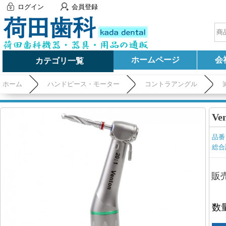
ログイン
会員登録
ホームページ
会
カテゴリ一覧
ホーム
ハンドピース・モーター
コントラアングル
V
品番
総合
販
数