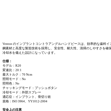
Venton のインプラントコントラアングルハンドピースは、効率的な歯
鋼素材と高度な製造技術を採用し、安全性、耐久性、清掃のしやすさを確
冷却水を備えた設計になっています。
仕様：
モデル：R20
変速比：20:1
最大トルク：70 Ncm
照明モード：No
照明色：No
チャッキングモード：プッシュボタン
冷却モード：外部スプレー
適応症：インプラント、骨切り術
規格：ISO 3964、YY1012-2004
安全上の注意