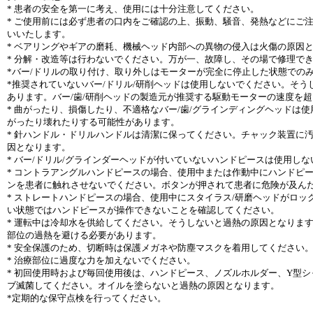
* 患者の安全を第一に考え、使用には十分注意してください。
* ご使用前には必ず患者の口内をご確認の上、振動、騒音、発熱などにご
いいたします。
* ベアリングやギアの磨耗、機械ヘッド内部への異物の侵入は火傷の原因
* 分解・改造等は行わないでください。万が一、故障し、その場で修理で
*バー/ドリルの取り付け、取り外しはモーターが完全に停止した状態での
*推奨されていないバー/ドリル/研削ヘッドは使用しないでください。そう
あります。バー/歯/研削ヘッドの製造元が推奨する駆動モーターの速度を
* 曲がったり、損傷したり、不適格なバー/歯/グラインディングヘッド
がったり壊れたりする可能性があります。
* 針ハンドル・ドリルハンドルは清潔に保ってください。チャック装置に
因となります。
* バー/ドリル/グラインダーヘッドが付いていないハンドピースは使用し
* コントラアングルハンドピースの場合、使用中または作動中にハンドピ
ンを患者に触れさせないでください。ボタンが押されて患者に危険が及ん
* ストレートハンドピースの場合、使用中にスタイラス/研磨ヘッドがロ
い状態ではハンドピースが操作できないことを確認してください。
* 運転中は冷却水を供給してください。そうしないと過熱の原因となりま
部位の過熱を避ける必要があります。
* 安全保護のため、切断時は保護メガネや防塵マスクを着用してください
* 治療部位に過度な力を加えないでください。
* 初回使用時および毎回使用後は、ハンドピース、ノズルホルダー、Y型
ブ滅菌してください。オイルを塗らないと過熱の原因となります。
*定期的な保守点検を行ってください。