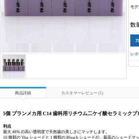
モデ
数
レポ
商品詳細
カスタマーレビュー (1)
5個 プランメカ用 C14 歯科用リチウム二ケイ酸セラミックブロ
利点
最大 48% の高い透明度で天然歯の美しさにマッチします。
16 種類の Vita シェードと 1 種類の Bleach シェードが、最高のシェー