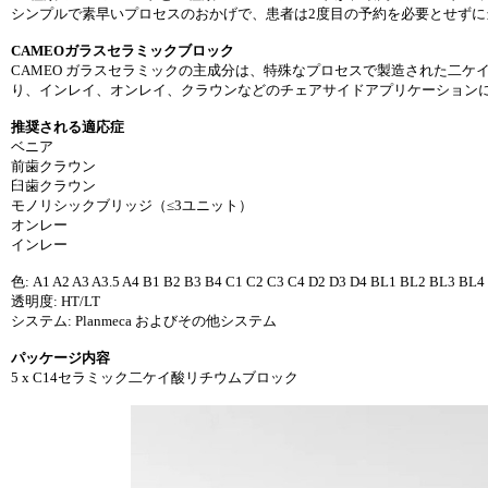
シンプルで素早いプロセスのおかげで、患者は2度目の予約を必要とせずに
CAMEOガラスセラミックブロック
CAMEO ガラスセラミックの主成分は、特殊なプロセスで製造された二
り、インレイ、オンレイ、クラウンなどのチェアサイドアプリケーション
推奨される適応症
ベニア
前歯クラウン
臼歯クラウン
モノリシックブリッジ（≤3ユニット）
オンレー
インレー
色: A1 A2 A3 A3.5 A4 B1 B2 B3 B4 C1 C2 C3 C4 D2 D3 D4 BL1 BL2 BL3 BL4
透明度: HT/LT
システム: Planmeca およびその他システム
パッケージ内容
5 x C14セラミック二ケイ酸リチウムブロック