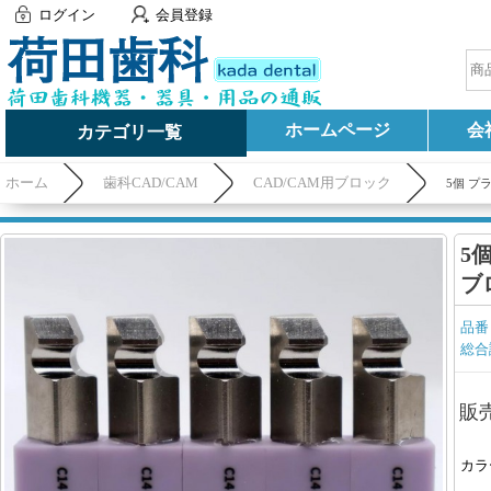
ログイン
会員登録
ホームページ
会
カテゴリ一覧
ホーム
歯科CAD/CAM
CAD/CAM用ブロック
5個 プ
5
ブ
品番
総合
販
カラ