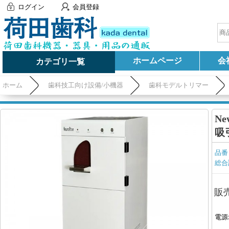
ログイン
会員登録
ホームページ
会
カテゴリ一覧
ホーム
歯科技工向け設備/小機器
歯科モデルトリマー
N
吸
品番
総合
販
電源