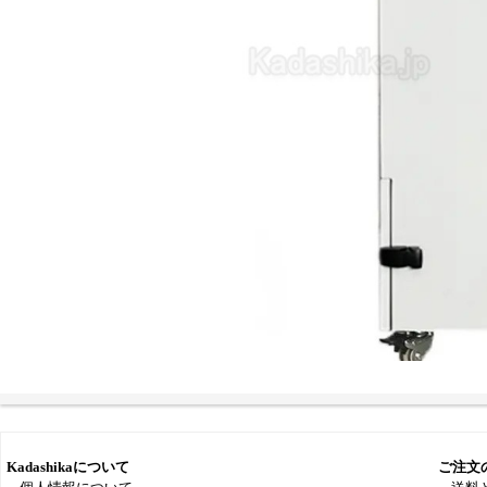
Kadashikaについて
ご注文