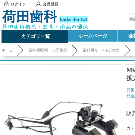
ログイン
会員登録
ホームページ
会
カテゴリ一覧
ホーム
歯科用照明・光学機器
歯科用ルーペ(拡大鏡)
Mi
拡
品番
総合
販
カス