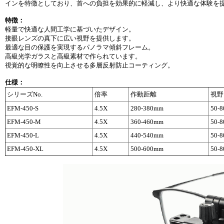
インを特徴としており、首への負担を効果的に軽減し、より快適な体験を
特徴：
軽量で快適な人間工学に基づいたデザイン。
接眼レンズの真下に広い視野を提供します。
最適な目の保護を実現するパノラマ傾斜フレーム。
高級光学ガラスと高級素材で作られています。
視覚的な明瞭性を向上させる多層反射防止コーティング。
仕様：
シリーズNo.
倍率
作動距離
視野
EFM-450-S
4.5X
280-380mm
50-
EFM-450-M
4.5X
360-460mm
50-
EFM-450-L
4.5X
440-540mm
50-
EFM-450-XL
4.5X
500-600mm
50-