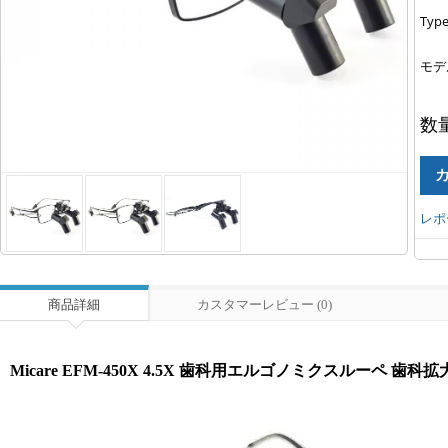
Type
モデ
数
レポ
商品詳細
カスタマーレビュー (0)
Micare EFM-450X 4.5X 歯科用エルゴノミクスルーペ 歯科拡