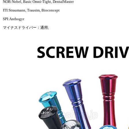
NOB:Nobel, Basic Omni-Tight, DentalMaster
ITI:Straumann, Trausim, Bioconcept
SPI:Anthogyr
マイナスドライバー：通用;