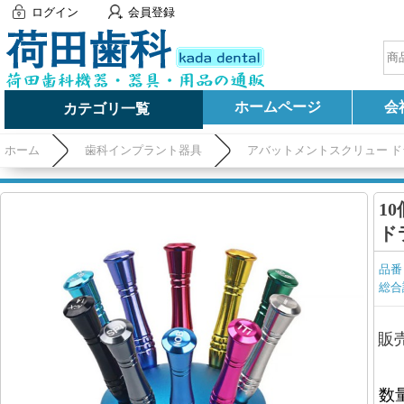
ログイン
会員登録
ホームページ
会
カテゴリ一覧
ホーム
歯科インプラント器具
アバットメントスクリュー 
1
ド
品番
総合
販
数