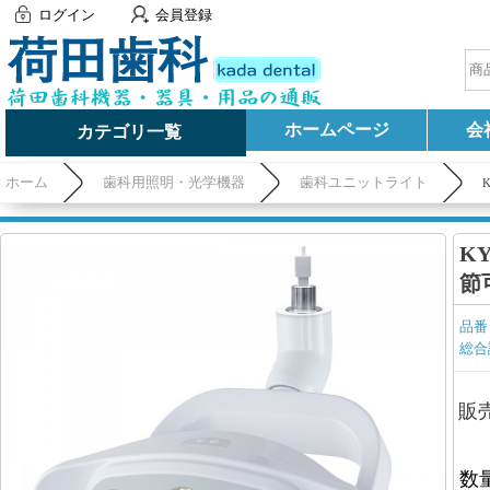
ログイン
会員登録
ホームページ
会
カテゴリ一覧
ホーム
歯科用照明・光学機器
歯科ユニットライト
K
節
品番
総合
販
数