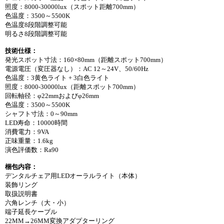
照度：8000-30000lux（スポット距離700mm）
色温度：3500～5500K
色温度8段階調整可能
明るさ8段階調整可能
技術仕様：
発光スポット寸法：160×80mm（距離スポット700mm）
電源電圧（変圧器なし）：AC 12～24V、50/60Hz
色温度：3黄色ライト + 3白色ライト
照度：8000-30000lux（距離スポット700mm）
回転軸径：φ22mmおよびφ26mm
色温度：3500～5500K
シャフト寸法：0～90mm
LED寿命：10000時間
消費電力：9VA
正味重量：1.6kg
演色評価数：Ra90
梱包内容：
デンタルチェア用LEDオーラルライト（本体）
装飾リング
取扱説明書
六角レンチ（大・小）
端子延長ケーブル
22MM→26MM変換アダプターリング