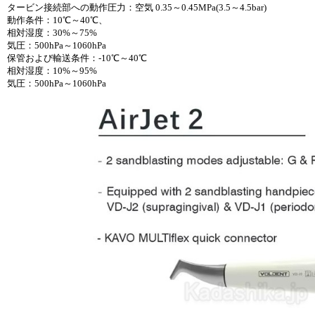
タービン接続部への動作圧力：空気 0.35～0.45MPa(3.5～4.5bar)
動作条件：10℃～40℃、
相対湿度：30%～75%
気圧：500hPa～1060hPa
保管および輸送条件：-10℃～40℃
相対湿度：10%～95%
気圧：500hPa～1060hPa