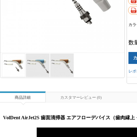
カラ
数
レポ
商品詳細
カスタマーレビュー (0)
VolDent AirJet2S 歯面清掃器 エアフローデバイス（歯肉縁