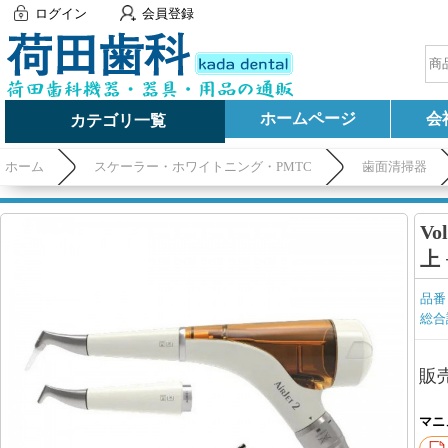
ログイン
会員登録
ホームページ
会
カテゴリ一覧
ホーム
スケーラー・ホワイトニング・PMTC
歯面清掃器
V
上
品番
総合
販
マニ