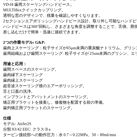
VD-J4 歯周スケーリングハンドピース。
MULTlflexクイックカップリング。
透明な窓のデザインで、残量を確認しやすくなります。
2セクションエアポリッシングハンドピース設計。取り外し可能なハンド
ハンドピースは360°回転し、さまざまな角度を調整することで、舌側、
差し込むだけで簡単・迅速に接続できます。
2つの作業モデル: G&P:
歯肉上スケーリング：粒子サイズが65μm未満の重炭酸ナトリウム、グリ
歯周組織および歯間スケーリング: 粒子サイズが 25um未満のグリシン、
用途と応用：
歯間スペースのスケーリング。
歯肉縁下スケーリング
歯肉縁上スケーリング
超音波スケーリング後のエアーポリッシング。
舌と口蓋の洗浄。
インプラントとアバットメントのスケーリング。
矯正用ブラケットを接着し、修復物を配置する前の準備。
歯列矯正用ブラケットのスケーリング。
仕様
モデル: AirJet2S
分類 93/42 EEC: クラス II a
タービン接続部への動作圧力：水 0.7～0.22MPa、50 – 80ml/min