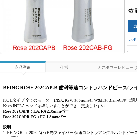
数
レポ
商品詳細
仕様
カスタマーレビュー (1
BEING ROSE 202CAP-B 歯科等速コントラハンドピース(ラ
ISO Eタイプ 全てのモーター (NSK, KaVo®, Sirona®, W&H®, Bien-Air®)に適
Kavo INTRA ヘッドは取り外すことができ、交換しやすい
Rose 202CAPB：LA /RA 2.35mmバー
Rose 202CAPB-FG：FG 1.6mmバー
説明:
1. BEING Rose 202CA(P)-B光ファイバー 低速コントラアングルハンドピー