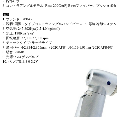
2. 内部注水
3. コントラアングルモデル: Rose 202CA(P)-B (光ファイバー、プッシュ
特徴:
1. ブランド: BEING
2. 説明: 国際E-タイプコントラアングルハンドピース 1:1 等速 冷却システ
3. 空気圧: 245-392Kpa(2.5-4.0 kgf/cm²)
4. 水圧: 198Kpa (2kg)
5. 回転速度: 22,000-27,000 rpm
6. チャックタイプ: ラッチライプ
7. 適用バー: Φ2.334-2.355mm （202CAPB）/Φ1.59-1.61mm (202CAPB-FG)
8. 騒音: ≤70dB
9. 光源: ハロゲンバルブ
10. バルブ電圧 3.0-3.2V