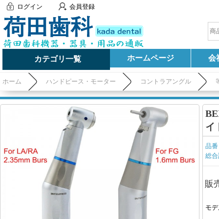
ログイン
会員登録
ホームページ
会
カテゴリ一覧
ホーム
ハンドピース・モーター
コントラアングル
B
イ
品番
総合
販
モデ