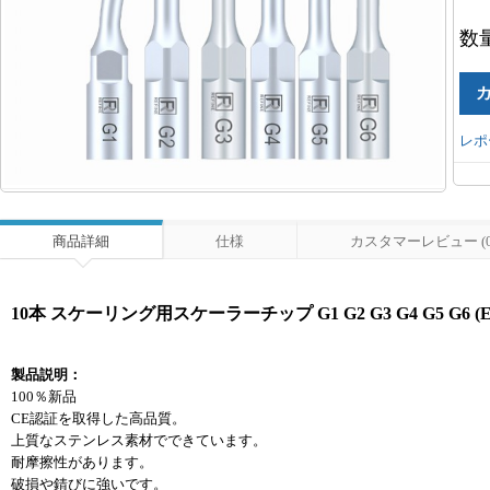
数
レポ
商品詳細
仕様
カスタマーレビュー (0
10本 スケーリング用スケーラーチップ G1 G2 G3 G4 G5 G6 (EM
製品説明：
100％新品
CE認証を取得した高品質。
上質なステンレス素材でできています。
耐摩擦性があります。
破損や錆びに強いです。