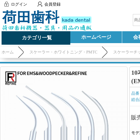
ログイン
会員登録
ホームページ
会
カテゴリ一覧
ホーム
スケーラー・ホワイトニング・PMTC
スケーラーチ
1
(E
品番
総合
販
モデ