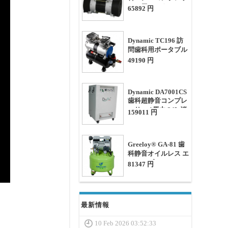
サー用モーター 1.13
65892 円
馬力
Dynamic TC196 訪
問歯科用ポータブル
オイル レス エア コ
49190 円
ンプレッサー 0.33馬
力 3.5L
Dynamic DA7001CS
歯科超静音コンプレ
ッサー 1馬力 24L 消
159011 円
音ボックス付き
Greeloy® GA-81 歯
科静音オイルレス エ
アコンプレッサー 1
81347 円
馬力 40L
最新情報
10 Feb 2026 03:52:33