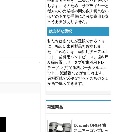
中間業者を省き、工場より直送いた
します。そのため、サプライヤーと
従来の小売業者の間の数え切れない
ほどの不要な手順に余分な費用を支
払う必要はありません。
総合的な選択
私たちはあなたが選択できるよう
に、幅広い歯科製品を確立しまし
た。これらには、歯科用チェアユニ
ット、歯科用ハンドピース、歯科用
X 線装置、ポータブル歯科用トレー
テーブル (訪問歯科ポータブルユニ
ット)、滅菌器などが含まれます。
歯科医院で必要なすべてのものを 1
か所で購入できます。
関連商品
Dynamic OF850 歯
科エアーコンプレッ