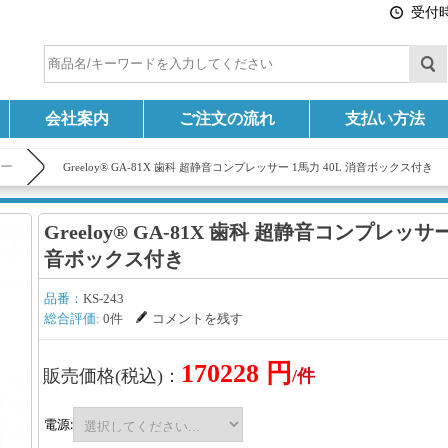
受付時間
会社案内
ご注文の流れ
支払い方法
サー
Greeloy® GA-81X 歯科 超静音コンプレッサー 1馬力 40L 消音ボックス付き
Greeloy® GA-81X 歯科 超静音コンプレッサー
音ボックス付き
品番：
KS-243
総合評価:
0件
コメントを残す
170228 円
販売価格(税込)：
/件
電源: