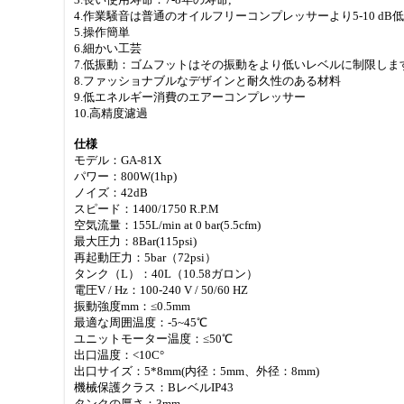
4.作業騒音は普通のオイルフリーコンプレッサーより5-10 dB
5.操作簡単
6.細かい工芸
7.低振動：ゴムフットはその振動をより低いレベルに制限しま
8.ファッショナブルなデザインと耐久性のある材料
9.低エネルギー消費のエアーコンプレッサー
10.高精度濾過
仕様
モデル：GA-81X
パワー：800W(1hp)
ノイズ：42dB
スピード：1400/1750 R.P.M
空気流量：155L/min at 0 bar(5.5cfm)
最大圧力：8Bar(115psi)
再起動圧力：5bar（72psi）
タンク（L）：40L（10.58ガロン）
電圧V / Hz：100-240 V / 50/60 HZ
振動強度mm：≤0.5mm
最適な周囲温度：-5~45℃
ユニットモーター温度：≤50℃
出口温度：<10C°
出口サイズ：5*8mm(内径：5mm、外径：8mm)
機械保護クラス：BレベルIP43
タンクの厚さ：3mm