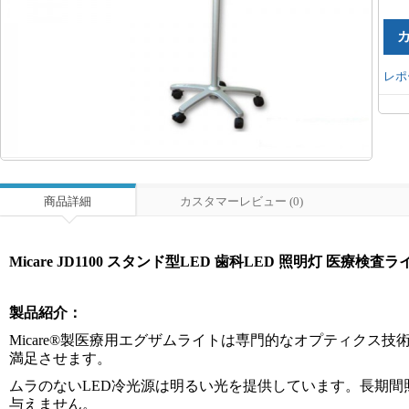
レポ
商品詳細
カスタマーレビュー (0)
Micare JD1100 スタンド型LED 歯科LED 照明灯 医療検査ラ
製品紹介：
Micare®製医療用エグザムライトは専門的なオプティクス
満足させます。
ムラのないLED冷光源は明るい光を提供しています。長期
与えません。