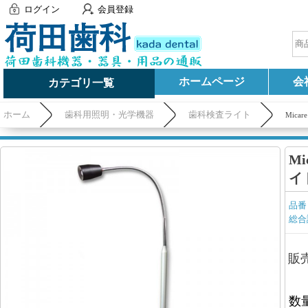
ログイン
会員登録
ホームページ
会
カテゴリ一覧
ホーム
歯科用照明・光学機器
歯科検査ライト
Mica
Mi
イ
品番
総合
販
数