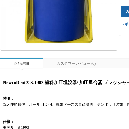
レポ
商品詳細
カスタマーレビュー (0)
NewroDent® S-1903 歯科加圧埋没器/ 加圧重合器 プレッシ
特徴：
臨床即時修復、オール-オン-4、義歯ベースの自己凝固、テンポラリの歯
仕様：
モデル：S-1903