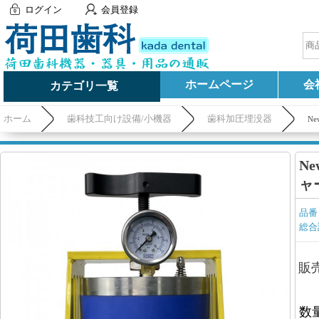
ログイン
会員登録
ホームページ
会
カテゴリ一覧
ホーム
歯科技工向け設備/小機器
歯科加圧埋没器
Ne
Ne
ャ
品番
総合
販
数