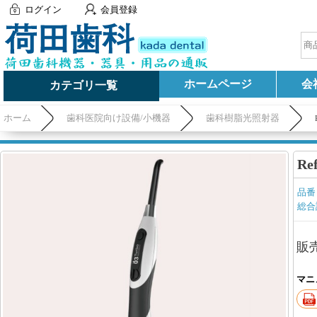
ログイン
会員登録
ホームページ
会
カテゴリ一覧
ホーム
歯科医院向け設備/小機器
歯科樹脂光照射器
R
品番
総合
販
マニ