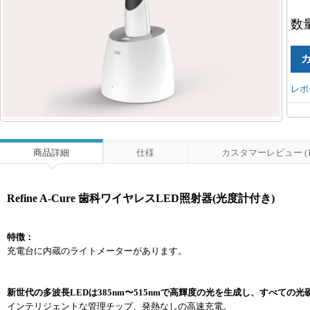
数
レポ
商品詳細
仕様
カスタマーレビュー (1
Refine A-Cure 歯科ワイヤレスLED照射器(光度計付き)
特徴：
充電台に内蔵のライトメーターがあります。
新世代の多波長LEDは385nm〜515nmで高輝度の光を生成し、すべての
インテリジェントな管理チップ、発熱なしの高速充電。