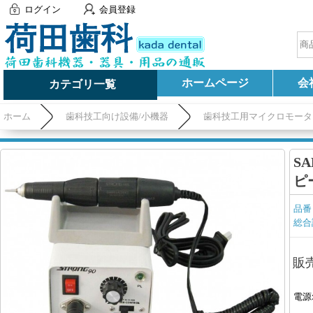
ログイン
会員登録
ホームページ
会
カテゴリ一覧
ホーム
歯科技工向け設備/小機器
歯科技工用マイクロモータ
SA
ピ
品番
総合
販
電源