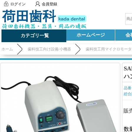
ログイン
会員登録
ホームページ
会
カテゴリ一覧
ホーム
歯科技工向け設備/小機器
歯科技工用マイクロモータ
SA
ハ
品番
総合
販
数