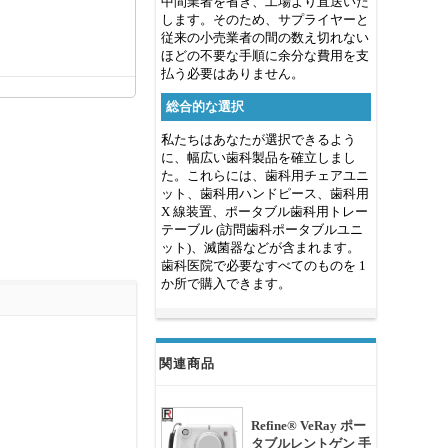
中間業者を省き、工場より直送いた
します。そのため、サプライヤーと
従来の小売業者の間の数え切れない
ほどの不要な手順に余分な費用を支
払う必要はありません。
総合的な選択
私たちはあなたが選択できるよう
に、幅広い歯科製品を確立しまし
た。これらには、歯科用チェアユニ
ット、歯科用ハンドピース、歯科用
X 線装置、ポータブル歯科用トレー
テーブル (訪問歯科ポータブルユニ
ット)、滅菌器などが含まれます。
歯科医院で必要なすべてのものを 1
か所で購入できます。
関連商品
Refine® VeRay ポー
タブルレントゲン 手