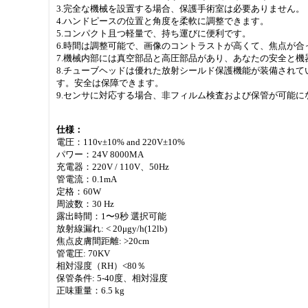
3.完全な機械を設置する場合、保護手術室は必要ありません。
4.ハンドピースの位置と角度を柔軟に調整できます。
5.コンパクト且つ軽量で、持ち運びに便利です。
6.時間は調整可能で、画像のコントラストが高くて、焦点が合
7.機械内部には真空部品と高圧部品があり、あなたの安全と
8.チューブヘッドは優れた放射シールド保護機能が装備され
す。安全は保障できます。
9.センサに対応する場合、非フィルム検査および保管が可能に
仕様：
電圧：110v±10% and 220V±10%
パワー：24V 8000MA
充電器：220V / 110V、50Hz
管電流：0.1mA
定格：60W
周波数：30 Hz
露出時間：1〜9秒 選択可能
放射線漏れ: < 20μgy/h(12lb)
焦点皮膚間距離: >20cm
管電圧: 70KV
相対湿度（RH）<80％
保管条件: 5-40度、相対湿度
正味重量：6.5 kg