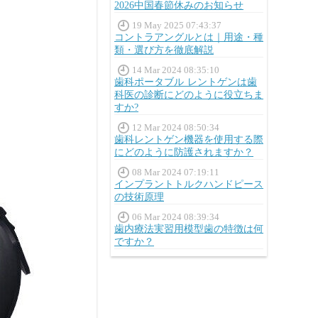
2026中国春節休みのお知らせ
19 May 2025 07:43:37
コントラアングルとは｜用途・種
類・選び方を徹底解説
14 Mar 2024 08:35:10
歯科ポータブル レントゲンは歯
科医の診断にどのように役立ちま
すか?
12 Mar 2024 08:50:34
歯科レントゲン機器を使用する際
にどのように防護されますか？
08 Mar 2024 07:19:11
インプラントトルクハンドピース
の技術原理
06 Mar 2024 08:39:34
歯内療法実習用模型歯の特徴は何
ですか？