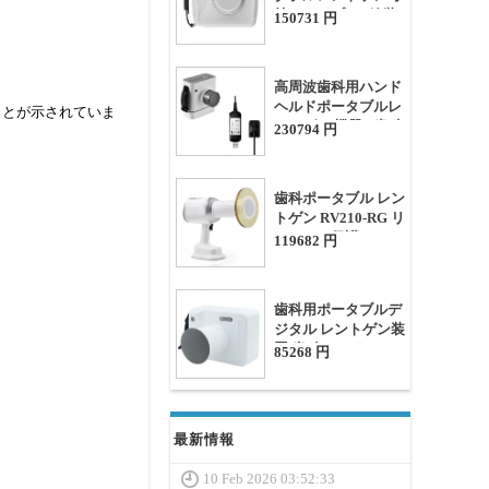
持ちタイプのX線装
150731 円
置
高周波歯科用ハンド
ヘルドポータブルレ
ことが示されていま
ントゲン 機器+ 歯科
230794 円
ccd センサー
歯科ポータブル レン
トゲン RV210-RG リ
モコンと保護シール
119682 円
ド付き
歯科用ポータブルデ
ジタル レントゲン装
置 歯科ハンドヘルド
85268 円
式Ｘ線装置
最新情報
10 Feb 2026 03:52:33