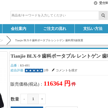
受付時間
会社案内
ご注文の流れ
支払い方法
ゲン
Tianjie BLX-9 歯科ポータブル レントゲン 歯科用X線装置
Tianjie BLX-9 歯科ポータブル レントゲン
品番：
KS-491
総合評価:
2件
コメントを残す
116364 円
販売価格(税込)：
/件
数量
-
+