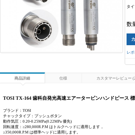
タイ
数
レポ
商品詳細
仕様
カスタマーレビュー (2
TOSI TX-164 歯科自発光高速エアータービンハンドピース 標
ブランド：TOSI
チャックタイプ：プッシュボタン
動作気圧：0.20-0.25MPa(0.22MPa 優先)
回転速度：≥280,000R.P.M はトルクヘッドに適用します，
≥350,000R.P.M は標準ヘッドに適用します。