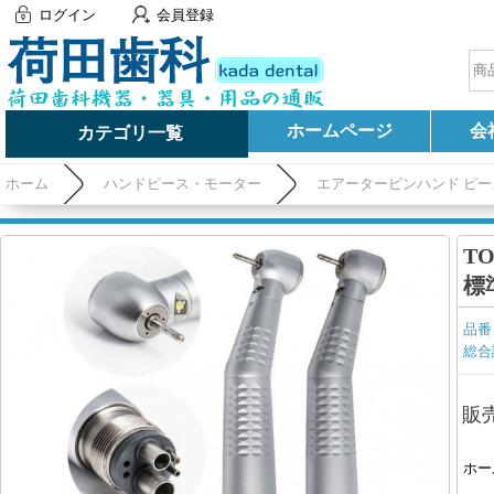
ログイン
会員登録
ホームページ
会
カテゴリ一覧
ホーム
ハンドピース・モーター
エアータービンハンド ピー
T
標
品番
総合
販
ホー