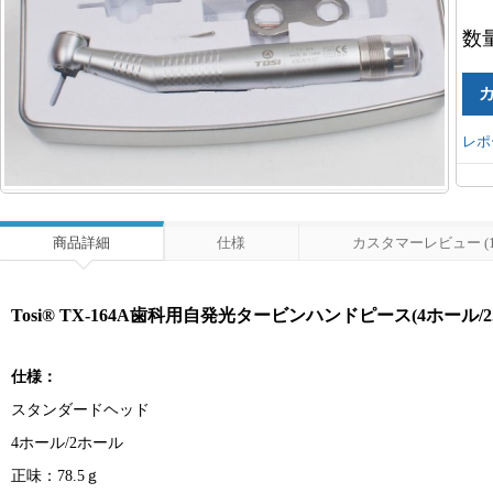
数
レポ
商品詳細
仕様
カスタマーレビュー (1
Tosi® TX-164A歯科用自発光タービンハンドピース(4ホール/
仕様：
スタンダードヘッド
4ホール/2ホール
正味：78.5ｇ