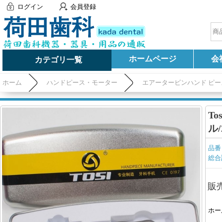
ログイン
会員登録
ホームページ
会
カテゴリ一覧
ホーム
ハンドピース・モーター
エアータービンハンド ピー
T
ル
品番
総合
販
ホー