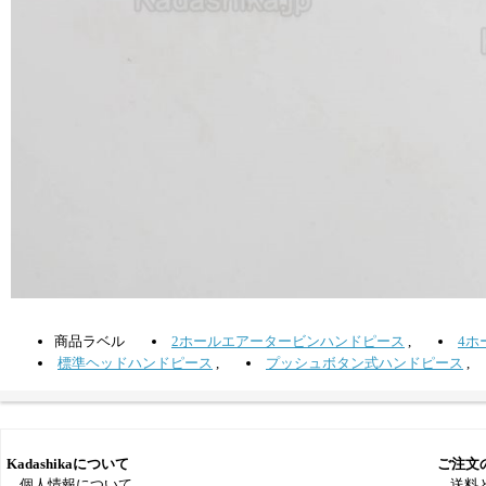
商品ラベル
2ホールエアータービンハンドピース
,
4ホ
標準ヘッドハンドピース
,
プッシュボタン式ハンドピース
,
Kadashikaについて
ご注文
個人情報について
送料