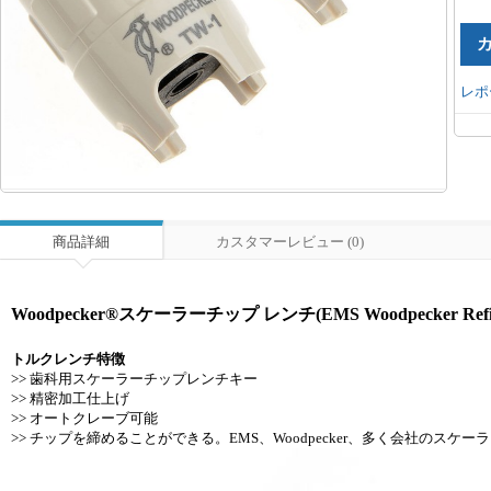
レポ
商品詳細
カスタマーレビュー (0)
Woodpecker®スケーラーチップ レンチ(EMS Woodpecker R
トルクレンチ特徴
>> 歯科用スケーラーチップレンチキー
>> 精密加工仕上げ
>> オートクレーブ可能
>> チップを締めることができる。EMS、Woodpecker、多く会社のスケ