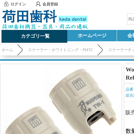
ログイン
会員登録
ホームページ
会
カテゴリ一覧
ホーム
スケーラー・ホワイトニング・PMTC
スケーラーチ
Wo
R
品番
総合
販
数