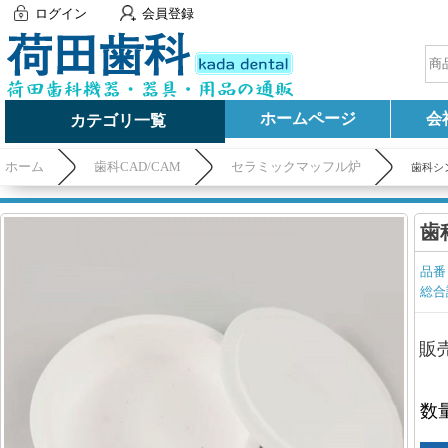
ログイン
会員登録
ホームページ
会
カテゴリ一覧
ホーム
歯科CAD/CAM
セラミックマッフル炉
歯科シ
歯
品番
総合
販
数