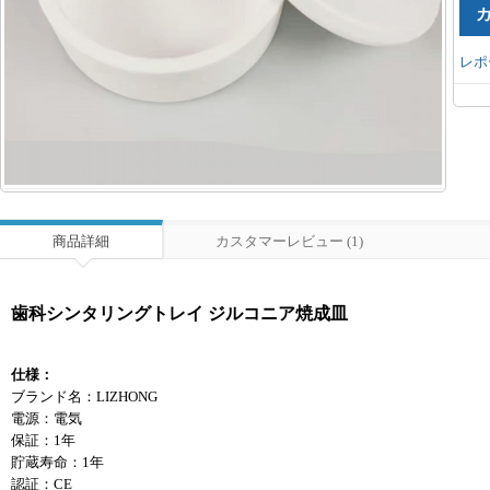
レポ
商品詳細
カスタマーレビュー (1)
歯科シンタリングトレイ ジルコニア焼成皿
仕様：
ブランド名：LIZHONG
電源：電気
保証：1年
貯蔵寿命：1年
認証：CE