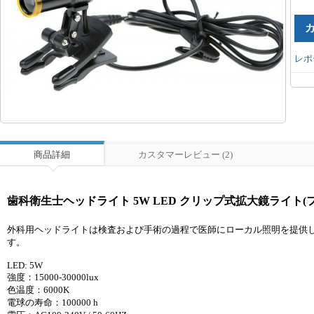
レポ
商品詳細
カスタマーレビュー (2)
歯科衛生士ヘッドライト 5W LED クリップ式拡大鏡ライト(
外科用ヘッドライトは検査および手術の過程で医師にローカル照明を提供し
す。
LED: 5W
強度：15000-30000lux
色温度：6000K
電球の寿命：100000 h