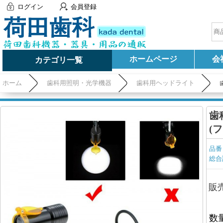
ログイン
会員登録
ホームページ
会
カテゴリ一覧
ホーム
歯科用照明・光学機器
歯科用ヘッドライト
歯
(
品番
総合
販
数