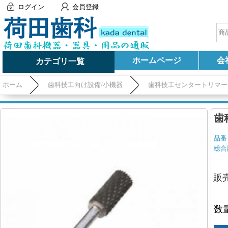
ログイン
会員登録
ホームページ
会
カテゴリ一覧
ホーム
歯科技工向け設備/小機器
歯科技工センタートリマー
歯
品番
総合
販
数