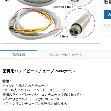
数
レポ
商品詳細
カスタマーレビュー (0)
歯科用ハンドピースチューブ 2/4/6ホール
特徴：
ドイツから輸入されたチューブ
6ホール光ファイバーハンドピースチューブ
外側のライトグレーのシリコンチューブは約168cmです
内部の水と空気チューブは約200cmです
ソフトシリコンチューブ、柔軟性と耐久性あり