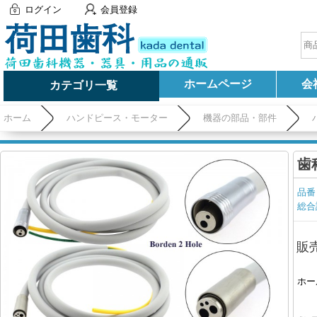
ログイン
会員登録
ホームページ
会
カテゴリ一覧
ホーム
ハンドピース・モーター
機器の部品・部件
歯
品番
総合
販
ホー