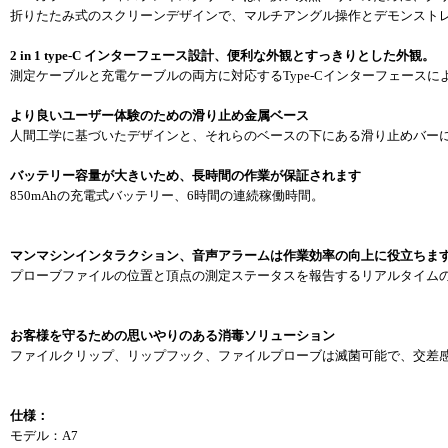
折りたたみ式のスクリーンデザインで、マルチアングル操作とデモンスト
2 in 1 type-C インターフェース設計、便利な外観とすっきりとした外観。
測定ケーブルと充電ケーブルの両方に対応するType-Cインターフェース
より良いユーザー体験のための滑り止め金属ベース
人間工学に基づいたデザインと、それらのベースの下にある滑り止めバー
バッテリー容量が大きいため、長時間の作業が保証されます
850mAhの充電式バッテリー、6時間の連続稼働時間。
マンマシンインタラクション、音声アラームは作業効率の向上に役立ちま
プローブファイルの位置と頂点の測定ステータスを報告するリアルタイム
お客様を守るための思いやりのある消毒ソリューション
ファイルクリップ、リップフック、ファイルプローブは滅菌可能で、交差
仕様：
モデル：A7