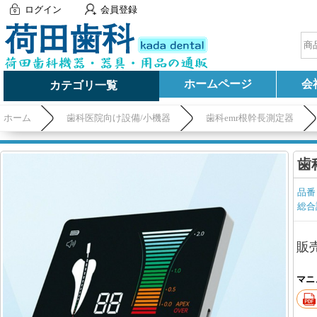
ログイン
会員登録
ホームページ
会
カテゴリ一覧
ホーム
歯科医院向け設備/小機器
歯科emr根幹長測定器
歯
品番
総合
販
マニ