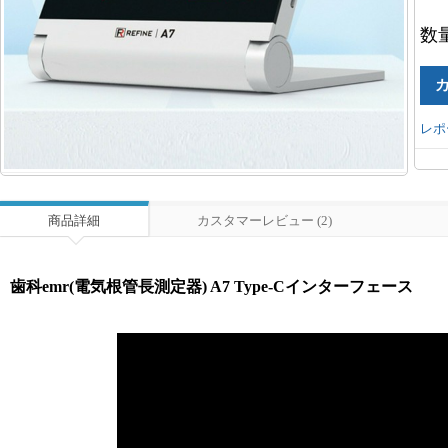
数
レポ
商品詳細
カスタマーレビュー (2)
歯科emr(電気根管長測定器) A7 Type-Cインターフェース