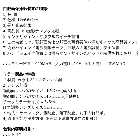
口腔画像撮影装置の特徴:
1) 色: 白
2) 仕様: 12x6.6x2cm
3) 曇り止め効果
4) 高品質LED無影ランプを搭載
5) インテリジェントなダブルスイッチ制御
6) この装置には、顎顔面および頬面の写真要件を満たす 4 つの高品質ス
7) 内蔵ハイエンド電流制限チップ、自動入力電流調整、安全保護
8) ハンドシェイク位置には滑らかなデザインのパッドが装備されており、
バッテリー容量: 1000MAH、入力電圧: 5.0V 1A 出力電圧: 1.3W MAX
ミラー製品の特徴:
1) 材質: 医療用 304 ステンレス鋼
2) レンズ仕様:
顎顔面レンズのサイズ 14.5x7cm (成人用)。
顎顔面レンズのサイズ 14 x 5.5cm (子供用)。
チークミラーサイズ14.5x5cm。
圧力調整レンズサイズ 15x3.7 cm
3) 輸入ミラーマスク、傷防止、落下防止、お手入れ簡単。
4) 適用可能な消毒方法: あらゆる消毒方法に適用可能
包装内容明細書：
ハンドル*1