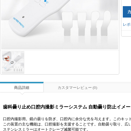
レポ
商品詳細
カスタマーレビュー (0)
歯科曇り止め口腔内撮影ミラーシステム 自動曇り防止イメー
口腔内撮影用。鏡の曇りを防ぎ、口腔内に余分な光を与えます。このキット
この装置の主な機能は、口腔撮影を支援することです。自動曇り取り、広
ステンレスミラーはオートクレーブ滅菌可能です。