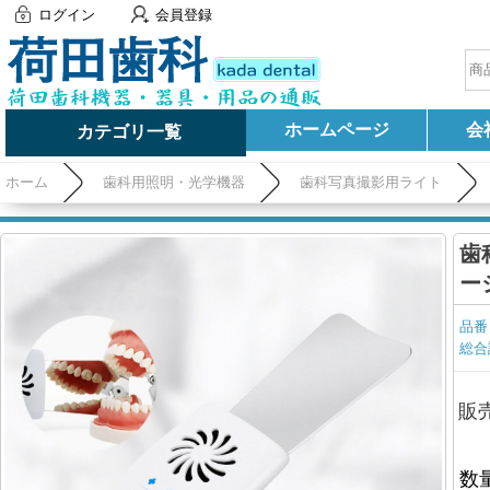
ログイン
会員登録
ホームページ
会
カテゴリ一覧
ホーム
歯科用照明・光学機器
歯科写真撮影用ライト
歯
ー
品番
総合
販
数