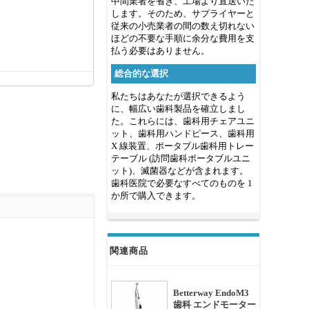
中間業者を省き、工場より直送いた
します。そのため、サプライヤーと
従来の小売業者の間の数え切れない
ほどの不要な手順に余分な費用を支
払う必要はありません。
総合的な選択
私たちはあなたが選択できるよう
に、幅広い歯科製品を確立しまし
た。これらには、歯科用チェアユニ
ット、歯科用ハンドピース、歯科用
X 線装置、ポータブル歯科用トレー
テーブル (訪問歯科ポータブルユニ
ット)、滅菌器などが含まれます。
歯科医院で必要なすべてのものを 1
か所で購入できます。
関連商品
Betterway EndoM3
歯科 エンドモーター