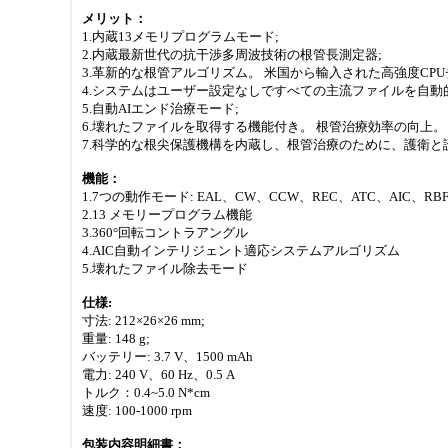
メリット：
1.内蔵13メモリプログラムモード;
2.内蔵最新世代の抗干渉多周波技術の根管長測定器;
3.革新的な根管アルゴリズム。 米国から輸入された高強度CP
4.システムはユーザー設定なしですべての主流ファイルを自動
5.自動AIエンド治療モード;
6.壊れたファイルを取得する機能付き。 根管治療効率の向上。
7.科学的な根尖保護機構を内蔵し、根管治療のために、護衛と
機能：
1.7つの動作モード: EAL、CW、CCW、REC、ATC、AIC、RB
2.13 メモリープログラム機能
3.360°回転コントラアングル
4.AIC自動インテリジェント適応システムアルゴリズム
5.壊れたファイル除去モード
仕様:
寸法: 212×26×26 mm;
重量: 148 g;
バッテリー: 3.7 V、1500 mAh
電力: 240 V、60 Hz、0.5 A
トルク：0.4~5.0 N*cm
速度: 100-1000 rpm
包装内容明細書：