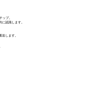
Uチップ。
的に認識します。
護送します。
F