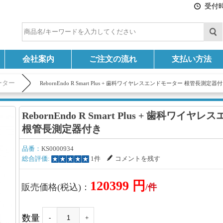
受付時間
会社案内
ご注文の流れ
支払い方法
ーター
RebornEndo R Smart Plus + 歯科ワイヤレスエンドモーター 根管長測定器
RebornEndo R Smart Plus + 歯科ワイ
根管長測定器付き
品番：
KS0000934
総合評価:
1件
コメントを残す
120399 円
販売価格(税込)：
/件
数量
-
+