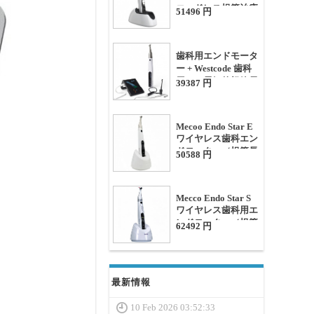
コードレス根管治療
51496 円
機器 往復運動機能付
き
歯科用エンドモータ
ー + Westcode 歯科
用ミニ電気的根管長
39387 円
測定器キット
Mecoo Endo Star E
ワイヤレス歯科エン
ドモーター（根管長
50588 円
測定機能付き）
Mecco Endo Star S
ワイヤレス歯科用エ
ンドモーター（根管
62492 円
長測定機能付き）
最新情報
10 Feb 2026 03:52:33