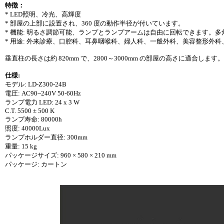
特徴：
* LED照明、冷光、高輝度
* 部屋の上部に設置され、360 度の動作半径が付いています。
* 機能: 明るさ調節可能、ランプとランプアームは自由に回転できます。
* 用途: 外来診療、口腔科、耳鼻咽喉科、婦人科、一般外科、美容整形外
垂直柱の長さは約 820mm で、2800～3000mm の部屋の高さに適合
仕様:
モデル: LD-Z300-24B
電圧: AC90~240V 50-60Hz
ランプ電力 LED: 24 x 3 W
C.T. 5500 ± 500 K
ランプ寿命: 80000h
照度: 40000Lux
ランプホルダー直径: 300mm
重量: 15 kg
パッケージサイズ: 960 × 580 × 210 mm
パッケージ: カートン