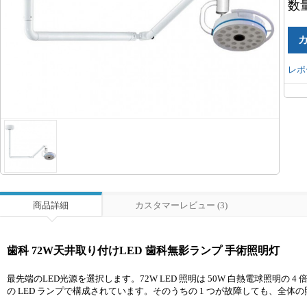
数
レポ
商品詳細
カスタマーレビュー (3)
歯科 72W天井取り付けLED 歯科無影ランプ 手術照明灯
最先端のLED光源を選択します。72W LED 照明は 50W 白熱電球照明の
の LED ランプで構成されています。そのうちの 1 つが故障しても、全