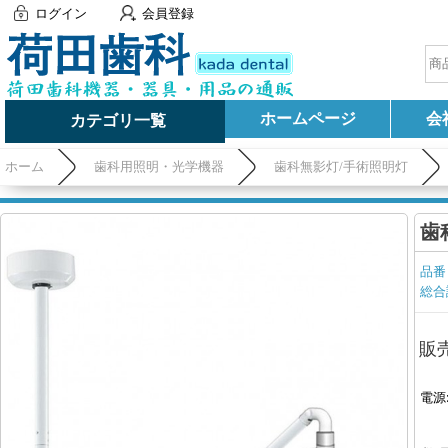
ログイン
会員登録
ホームページ
会
カテゴリ一覧
ホーム
歯科用照明・光学機器
歯科無影灯/手術照明灯
歯
品番
総合
販
電源