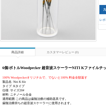
レポ
商品詳細
カスタマーレビュー (0)
6個/ボトルWoodpecker 超音波スケーラーNITI Kファイルチッ
100% Woodpeckerオリジナルで、でないと100% 料金全額返す
製品名: Niti K file
タイプ: Kタイプ
仕様: サイズ20#
材料: ニチノール合金
適用範囲:この商品は歯髄治療の補助器具です。
歯髄治療持ちの超音波スケーラーに使用されます。