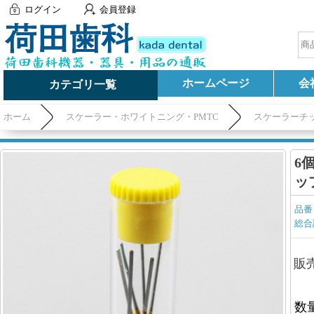
ログイン
会員登録
ホームページ
会
カテゴリ一覧
ホーム
スケーラー・ホワイトニング・PMTC
スケーラーチ
6
ップ
品番
総合
販
数