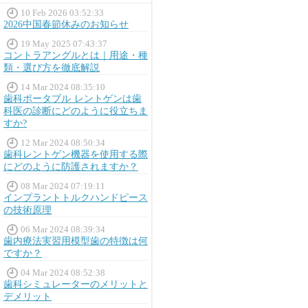
10 Feb 2026 03:52:33
2026中国春節休みのお知らせ
19 May 2025 07:43:37
コントラアングルとは｜用途・種
類・選び方を徹底解説
14 Mar 2024 08:35:10
歯科ポータブル レントゲンは歯
科医の診断にどのように役立ちま
すか?
12 Mar 2024 08:50:34
歯科レントゲン機器を使用する際
にどのように防護されますか？
08 Mar 2024 07:19:11
インプラントトルクハンドピース
の技術原理
06 Mar 2024 08:39:34
歯内療法実習用模型歯の特徴は何
ですか？
04 Mar 2024 08:52:38
歯科シミュレーターのメリットと
デメリット