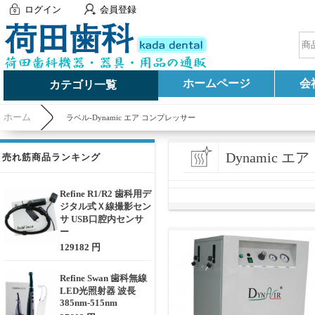
ログイン
会員登録
ホームページ
会
カテゴリ一覧
ホーム
ラベル-Dynamic エア コンプレッサー
Dynamic 
売れ筋商品ランキング
Refine R1/R2 歯科用デ
ジタル式Ｘ線撮影セン
サ USB口腔内センサ
ー
129182 円
Refine Swan 歯科無線
LED光照射器 波長
385nm-515nm