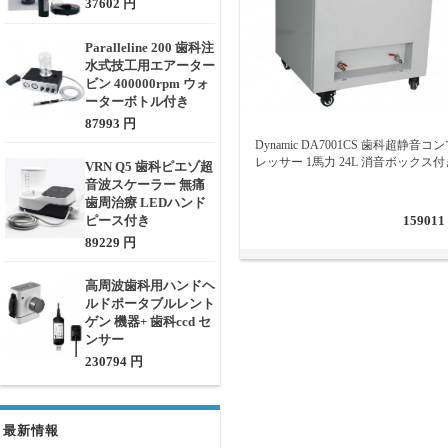
37602 円
Paralleline 200 歯科注
水式技工用エアーター
ビン 400000rpm ウォ
ーターボトル付き
87993 円
Dynamic DA7001CS 歯科超静音コ
レッサー 1馬力 24L 消音ボックス付
VRN Q5 歯科ピエゾ超
音波スケーラー 無痛
歯周治療 LEDハンド
ピース付き
159011
89229 円
高周波歯科用ハンドヘ
ルドポータブルレント
ゲン 機器+ 歯科ccd セ
ンサー
230794 円
最新情報